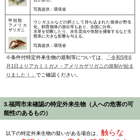
写真提供：環境省
甲殻類
ウシガエルなどの餌として持ち込まれた個体が野生
アメリカ
化。飼育個体の放出等もあり、全国に分布。
ザリガニ
水草を切断したり、水生昆虫や魚類を捕食するなど生
態系に大きな影響を与える。
写真提供：環境省
※条件付特定外来生物の規制等については、
「令和5年6
月1日よりアカミミガメ・アメリカザリガニの規制が始ま
りました！」
でご確認ください。
3.福岡市未確認の特定外来生物（人への危害の可
能性のあるもの）
触らな
以下の特定外来生物の疑いがある場合は、