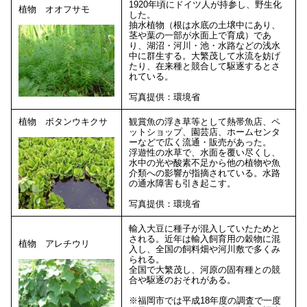
1920年頃にドイツ人が持参し、野生化
植物 オオフサモ
した。
抽水植物（根は水底の土壌中にあり、
茎や葉の一部が水面上で育成）であ
り、湖沼・河川・池・水路などの浅水
中に群生する。大繁茂して水流を妨げ
たり、在来種と競合して駆逐するとさ
れている。
写真提供：環境省
植物 ボタンウキクサ
観賞魚の浮き草等として熱帯魚店、ペ
ットショップ、園芸店、ホームセンタ
ーなどで広く流通・販売があった。
浮遊性の水草で、水面を覆い尽くし、
水中の光や酸素不足から他の植物や魚
介類への影響が指摘されている。水路
の通水障害も引き起こす。
写真提供：環境省
輸入大豆に種子が混入していたためと
される。近年は輸入飼育用の穀物に混
植物 アレチウリ
入し、全国の飼料畑や河川敷で多くみ
られる。
全国で大繁茂し、河原の固有種との競
合や駆逐のおそれがある。
※福岡市では平成18年度の調査で一度