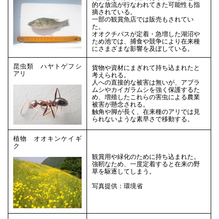
的な放流が行なわれてきた可能性も指
摘されている。
一部の観賞魚店では販売もされてい
た。
オオクチバスが定着・急増した湖沼や
ため池では、捕食や競争により在来種
にさまざまな影響を及ぼしている。
昆虫類 ハヤトゲフシ
貨物や資材にまぎれて持ち込まれたと
アリ
考えられる。
人への直接的な被害は無いが、アブラ
ムシやカイガラムシを強く保護するた
め、増殖したこれらの害虫による農業
被害が懸念される。
触角や脚が長く、在来種のアリでは見
られないような素早さで移動する。
植物 オオキンケイギ
ク
観賞用や緑化のために持ち込まれた。
強靭なため、一度定着すると在来の野
草を駆逐してしまう。
写真提供：環境省