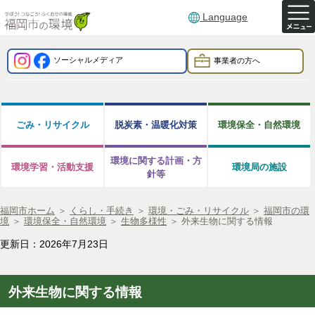
Language
ソーシャルメディア
事業者の方へ
ごみ・リサイクル
脱炭素・温暖化対策
環境保全・自然環境
環境に関する計画・方
環境学習・活動支援
環境局の施設
針等
福岡市ホーム
＞
くらし・手続き
＞
環境・ごみ・リサイクル
＞
福岡市の環
境
＞
環境保全・自然環境
＞
生物多様性
＞
外来生物に関する情報
更新日：2026年7月23日
外来生物に関する情報