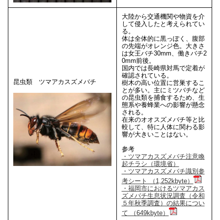
大陸から交通機関や物資を介
して侵入したと考えられてい
る。
体は全体的に黒っぽく、腹部
の先端がオレンジ色。大きさ
は女王バチ30mm、働きバチ2
0mm前後。
国内では長崎県対馬で定着が
確認されている。
昆虫類 ツマアカスズメバチ
樹木の高い位置に営巣するこ
とが多い。主にミツバチなど
の昆虫類を捕食するため、生
態系や養蜂業への影響が懸念
される。
在来のオオスズメバチ等と比
較して、特に人体に関わる影
響が大きいことはない。
参考
・ツマアカスズメバチ注意喚
起チラシ（環境省）
・ツマアカスズメバチ識別参
考シート （1,252kbyte）
・福岡市におけるツマアカス
ズメバチ生息状況調査（令和
５年秋季調査）の結果につい
て （649kbyte）