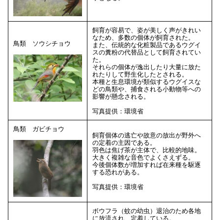
飼育が容易で、姿が美しく声がきれい
なため、多数の個体が飼育された。
鳥類 ソウシチョウ
また、伝統的な化粧製品であるウグイ
スの糞粉の代替品として飼育されてい
た。
それらの個体が逸出したり大量に放た
れたりして野生化したとされる。
本種と生息環境が類似するウグイスな
どの鳥類や、捕食される小動物等への
影響が懸念される。
写真提供：環境省
鳥類 ガビチョウ
飼育個体の逃亡や故意の放出が野外へ
の定着の主因である。
羽色は焦げ茶が主体で、比較的地味。
大きく複雑な音色でよくさえずる。
今後個体数が増加すれば在来種を駆逐
する恐れがある。
写真提供：環境省
ボウフラ（蚊の幼虫）退治のため各地
に放流され、定着している。