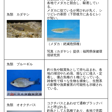
各地でメダカと競合し、駆逐してい
る。
メダカに似ているが尾ひれが丸く、シ
リビレの基部（下部後方にあるヒレ）
魚類 カダヤシ
が短い。
（メダカ：絶滅危惧種）
写真（カダヤシ）提供：福岡県保健環
境研究所
魚類 ブルーギル
釣り魚や観賞魚として持ち込まれ、各
地の湖沼やため池、堀などに侵入・定
着し、優占魚種の１種になっている。
雑食性で様々な生物を捕食し、生態系
の影響や漁業被害の可能性も示唆され
ている。
コクチバスとあわせて通称ブラックバ
魚類 オオクチバス
スと呼ばれる。
釣魚として人気種であり、各地で意図