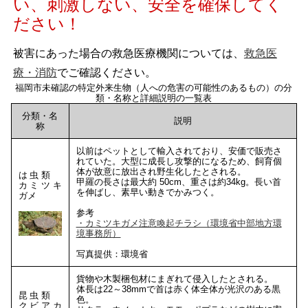
い、刺激しない、安全を確保してく
ださい！
被害にあった場合の救急医療機関については、
救急医
療・消防
でご確認ください。
福岡市未確認の特定外来生物（人への危害の可能性のあるもの）の分
類・名称と詳細説明の一覧表
分類・名
説明
称
以前はペットとして輸入されており、安価で販売さ
れていた。大型に成長し攻撃的になるため、飼育個
体が故意に放出され野生化したとされる。
は虫類
甲羅の長さは最大約 50cm、重さは約34kg。長い首
カミツキ
を伸ばし、素早い動きでかみつく。
ガメ
参考
・カミツキガメ注意喚起チラシ（環境省中部地方環
境事務所）
写真提供：環境省
貨物や木製梱包材にまぎれて侵入したとされる。
体長は22～38mmで首は赤く体全体が光沢のある黒
昆虫類
色。
クビアカ