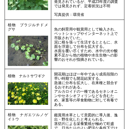
発見されているが、平成23年度の調査
では発見されず、定着状況は不明
写真提供：環境省
植物 ブラジルチドメ
グサ
魚の飼育用や観賞用として輸入され、
ペットショップやインターネット上で
市販されていた。
泥に根を張って生活するとともに、水
面を浮遊して分布を拡大する。
水面を覆い尽くすため、水中の光や酸
素不足から他の植物や水生生物への影
響のおそれが指摘されている。
開花期はほぼ一年中であり成長段階の
植物 ナルトサワギク
早い時期でも開花結実する。
急速に分布を拡大し、在来種と競合す
るおそれがある。
アルカロイドの一種であるセネシオニ
ンやセネシオフィリンなどを含むた
め、家畜等の草食動物に対して有毒で
ある。
植物 ナガエツルノゲ
鑑賞用水草として意図的に導入後、逸
イトウ
出・野生化したと考えられる。
茎切片による栄養繁殖が極めて旺盛
で、日当たりのよい肥沃な条件下では