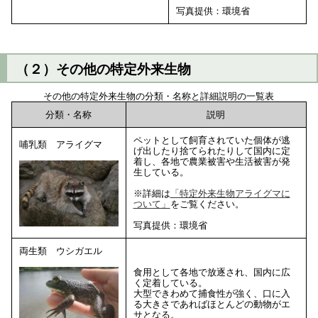
写真提供：環境省
（２）その他の特定外来生物
その他の特定外来生物の分類・名称と詳細説明の一覧表
分類・名称
説明
ペットとして飼育されていた個体が逃
哺乳類 アライグマ
げ出したり捨てられたりして国内に定
着し、各地で農業被害や生活被害が発
生している。
※詳細は
「特定外来生物アライグマに
ついて」
をご覧ください。
写真提供：環境省
両生類 ウシガエル
食用として各地で放逐され、国内に広
く定着している。
大型できわめて捕食性が強く、口に入
る大きさであればほとんどの動物がエ
サとなる。