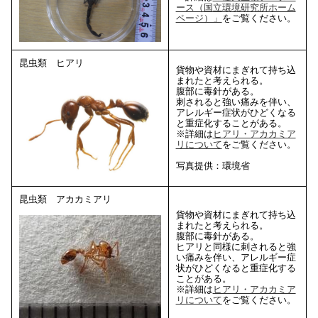
ース（国立環境研究所ホーム
ページ）」
をご覧ください。
昆虫類 ヒアリ
貨物や資材にまぎれて持ち込
まれたと考えられる。
腹部に毒針がある。
刺されると強い痛みを伴い、
アレルギー症状がひどくなる
と重症化することがある。
※詳細は
ヒアリ・アカカミア
リについて
をご覧ください。
写真提供：環境省
昆虫類 アカカミアリ
貨物や資材にまぎれて持ち込
まれたと考えられる。
腹部に毒針がある。
ヒアリと同様に刺されると強
い痛みを伴い、アレルギー症
状がひどくなると重症化する
ことがある。
※詳細は
ヒアリ・アカカミア
リについて
をご覧ください。