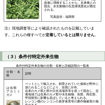
急激に増殖することから、在来種との
競合、水生動物の生息環境悪化が懸念
される。
写真提供：福岡県
注）現地調査等により確認されたものを記載していま
す。これらの種すべてが
定着しているとは限りません
。
（３）条件付特定外来生物
条件付特定外来生物の分類・名称と詳細説明の一覧表
分類・名
説明
称
ペットとして輸入され、飼育されていた個体が野外に
放たれることなどにより、全国に分布。
は虫類
在来のカメ類と餌や日光浴場所等を巡って競合し、定
アカミミ
着地域では在来のカメ類や水生植物、魚類、両生類、
ガメ
甲殻類等に影響を及ぼしていると考えられる。
レンコン畑のレンコンの新芽食害等の農作物被害の報
告がある。