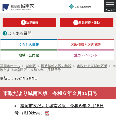
Language
防災情報
救急医療・消防
よくある質問
くらしの情報
区政情報と区内施設
地域・公民館
魅力・イベント
福岡市ホーム
＞
城南区
＞
区政情報と区内施設
＞
市政だより城南区版
＞
市
政だより城南区版 令和６年２月15日号
更新日：2024年2月9日
市政だより城南区版 令和６年２月15日号
福岡市政だより城南区版 令和６年２月15日
号
（619kbyte）