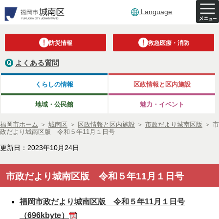
Language
防災情報
救急医療・消防
よくある質問
くらしの情報
区政情報と区内施設
地域・公民館
魅力・イベント
福岡市ホーム
＞
城南区
＞
区政情報と区内施設
＞
市政だより城南区版
＞
市
政だより城南区版 令和５年11月１日号
更新日：2023年10月24日
市政だより城南区版 令和５年11月１日号
福岡市政だより城南区版 令和５年11月１日号
（696kbyte）