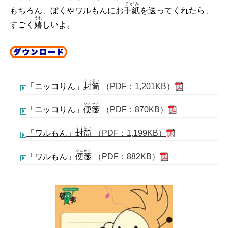
てがみ
もちろん、ぼくやワルもんにお
手紙
を送ってくれたら、
うれ
すごく
嬉
しいよ。
ふうとう
「ニッコりん」
封筒
（PDF：1,201KB）
びんせん
「ニッコりん」
便箋
（PDF：870KB）
ふうとう
「ワルもん」
封筒
（PDF：1,199KB）
びんせん
「ワルもん」
便箋
（PDF：882KB）