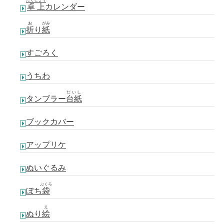
たくじょう
卓上
カレンダー
お
がみ
折
り
紙
すごろく
うちわ
だいし
タンブラー
台紙
ブックカバー
アップリケ
ぬいぐるみ
ぶくろ
ぽち
袋
え
ぬり
絵