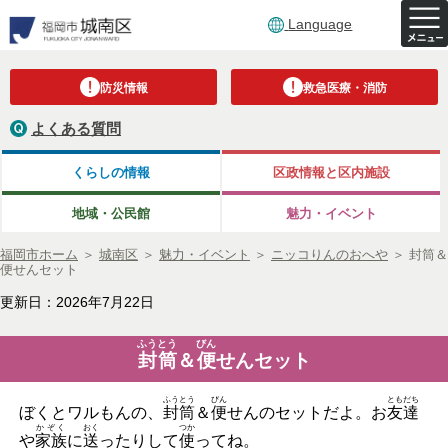
Language
防災情報
救急医療・消防
よくある質問
くらしの情報
区政情報と区内施設
地域・公民館
魅力・イベント
福岡市ホーム
＞
城南区
＞
魅力・イベント
＞
ニッコりんのおへや
＞
封筒＆
便せんセット
更新日：2026年7月22日
ふうとう
びん
封筒
＆
便
せんセット
ふうとう
びん
ともだち
ぼくとワルもんの、
封筒
＆
便
せんのセットだよ。お
友達
かぞく
おく
つか
や
家族
に
送
ったりして
使
ってね。