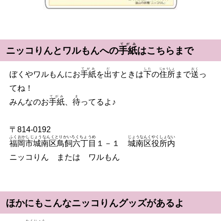
てがみ
ニッコりんとワルもんへの
手紙
はこちらまで
てがみ
だ
した
じゅうしょ
おく
ぼくやワルもんにお
手紙
を
出
すときは
下
の
住所
まで
送
っ
てね！
てがみ
ま
みんなのお
手紙
、
待
ってるよ♪
〒814-0192
ふくおかしじょうなんくとりかいろくちょうめ
じょうなんくやくしょない
福岡市城南区鳥飼六丁目
１－１
城南区役所内
ニッコりん または ワルもん
ほかにもこんなニッコりんグッズがあるよ