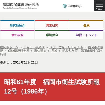
Language
研究所紹介
調査研究
健康
食の安全
環境保全
学習・イベント
福岡市ホーム
＞
くらし・手続き
＞
環境・ごみ・リサイクル
＞
福岡市の環
境
＞
保健環境研究所
＞
調査研究
＞
所報
＞
昭和61年度 福岡市衛生試験
所報
更新日：2015年12月21日
昭和61年度 福岡市衛生試験所報
12号（1986年）