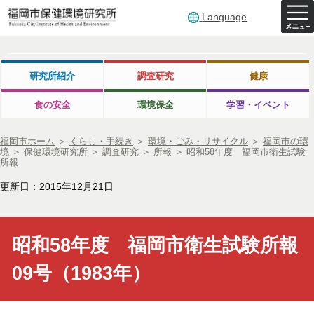
Language
研究所紹介
調査研究
健康
食の安全
環境保全
学習・イベント
福岡市ホーム
＞
くらし・手続き
＞
環境・ごみ・リサイクル
＞
福岡市の環
境
＞
保健環境研究所
＞
調査研究
＞
所報
＞
昭和58年度 福岡市衛生試験
所報
更新日：2015年12月21日
昭和58年度 福岡市衛生試験所報
09号（1983年）