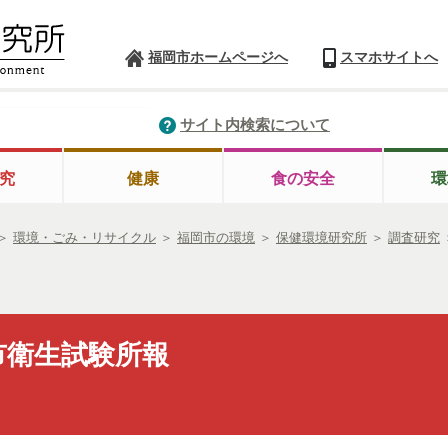
福岡市ホームページへ
スマホサイトへ
サイト内検索について
究
健康
食の安全
環
＞
環境・ごみ・リサイクル
＞
福岡市の環境
＞
保健環境研究所
＞
調査研究
市衛生試験所報