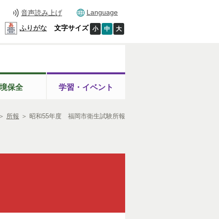
Language
音声読み上げ
ふりがな
文字サイズ
小
中
大
境保全
学習・イベント
＞
所報
＞
昭和55年度 福岡市衛生試験所報