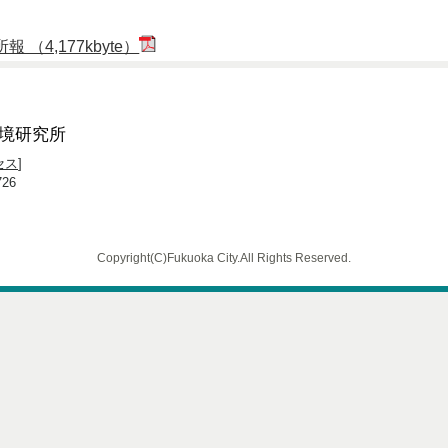
（4,177kbyte）
境研究所
セス
]
26
Copyright(C)Fukuoka City.All Rights Reserved.