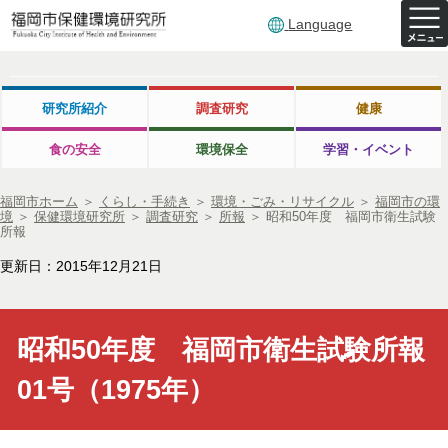
Language
研究所紹介
調査研究
健康
食の安全
環境保全
学習・イベント
福岡市ホーム
＞
くらし・手続き
＞
環境・ごみ・リサイクル
＞
福岡市の環
境
＞
保健環境研究所
＞
調査研究
＞
所報
＞
昭和50年度 福岡市衛生試験
所報
更新日：2015年12月21日
昭和50年度 福岡市衛生試験所報
01号（1975年）