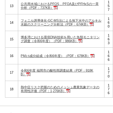
1
公共用水域におけるPFOS，PFOA及びPFHxSの一斉
13
5
分析（PDF：737KB）
7
1
フェニル誘導体化-GC-MS法による地下水中のアルキル
14
6
水銀のスクリーニング分析法（PDF：674KB）
0
1
博多湾における環境DNA技術を用いた魚類モニタリン
15
6
グ調査（令和6年度）（PDF：986KB）
3
1
16
PM
成分組成（令和6年度）（PDF：678KB）
6
2.5
6
1
令和6年度 福岡市の酸性雨調査結果（PDF：918K
17
7
B）
0
1
熱中症リスク把握のためのメッシュ農業気象データの
18
7
有用性評価（PDF：1,276KB）
6