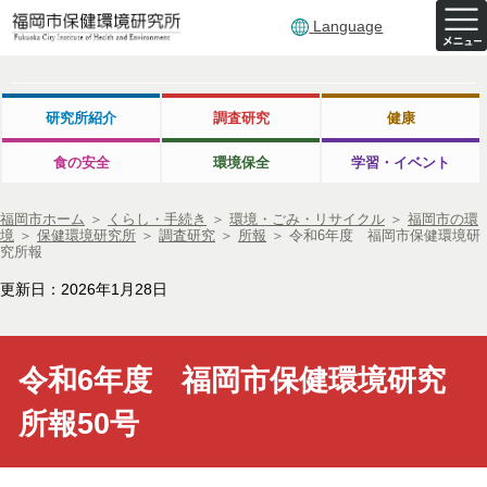
Language
研究所紹介
調査研究
健康
食の安全
環境保全
学習・イベント
福岡市ホーム
＞
くらし・手続き
＞
環境・ごみ・リサイクル
＞
福岡市の環
境
＞
保健環境研究所
＞
調査研究
＞
所報
＞
令和6年度 福岡市保健環境研
究所報
更新日：2026年1月28日
令和6年度 福岡市保健環境研究
所報50号