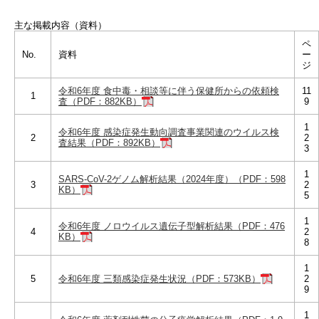
主な掲載内容（資料）
ペ
No.
資料
ー
ジ
令和6年度 食中毒・相談等に伴う保健所からの依頼検
11
1
査（PDF：882KB）
9
1
令和6年度 感染症発生動向調査事業関連のウイルス検
2
2
査結果（PDF：892KB）
3
1
SARS-CoV-2ゲノム解析結果（2024年度）（PDF：598
3
2
KB）
5
1
令和6年度 ノロウイルス遺伝子型解析結果（PDF：476
4
2
KB）
8
1
5
令和6年度 三類感染症発生状況（PDF：573KB）
2
9
1