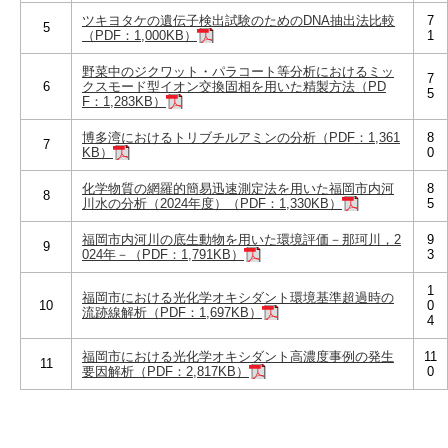
ツキヨタケの遺伝子検出試験のためのDNA抽出法比較
7
5
（PDF：1,000KB）
1
野菜中のジクワット・パラコート等分析におけるミッ
7
6
クスモード型イオン交換固相を用いた精製方法（PD
5
F：1,283KB）
博多湾におけるトリブチルアミンの分析（PDF：1,361
8
7
KB）
0
化学物質の網羅的簡易迅速測定法を用いた福岡市内河
8
8
川水の分析（2024年度）（PDF：1,330KB）
5
福岡市内河川の底生動物を用いた環境評価－那珂川，2
9
9
024年－（PDF：1,791KB）
3
1
福岡市における光化学オキシダント環境基準超過時の
10
0
流跡線解析（PDF：1,697KB）
4
福岡市における光化学オキシダント高濃度事例の発生
11
11
要因解析（PDF：2,817KB）
0