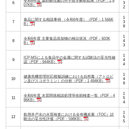
令和6年度 薬剤耐性菌の分子疫学解析結果（PDF：1,9
6
3
07KB）
2
1
食品に関する相談事例 （令和6年度）（PDF：1,566K
7
3
B）
9
1
令和6年度 主要食品添加物の検出状況（PDF：603K
8
4
B）
3
1
ICP-MSによる食品中の金属に関する試験法の妥当性確
9
4
認（PDF：944KB）
4
1
健康危機管理対応模擬訓練における自然毒（アトロピ
10
4
ン及びスコポラミン）の分析（PDF：1,494KB）
9
1
令和6年度 水質関係相談処理等依頼検査一覧（PDF：4
11
5
86KB）
4
1
飲用井戸水の水質検査における全有機炭素（TOC）試
12
5
験法の妥当性評価（PDF：598KB）
5