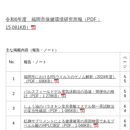
令和6年度 福岡市保健環境研究所報（PDF：
15,081KB）
主な掲載内容（報告・ノート）
ペ
No.
報告・ノート
ー
ジ
福岡市におけるRSウイルスのゲノム解析（2024年度）
5
1
（PDF：696KB）
5
パルスフィールドゲル電気泳動法の迅速・簡便化の検
5
2
討（PDF：1,278KB）
9
しょう油のパラオキシ安息香酸エステル類一斉試験法
6
3
の妥当性確認（PDF：1,085KB）
4
紅麹サプリメントによる健康被害の原因物質であるプ
6
4
ベルル酸のHPLC測定（PDF：1,048KB）
8