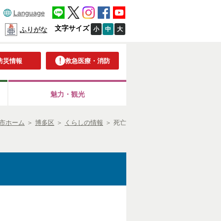
Language
文字サイズ
小
中
大
ふりがな
防災情報
救急医療・消防
魅力・観光
市ホーム
＞
博多区
＞
くらしの情報
＞
死亡