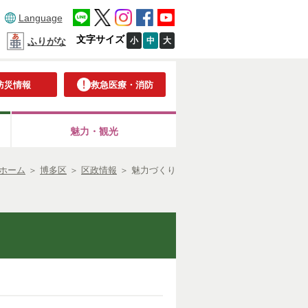
Language
文字サイズ
小
中
大
ふりがな
防災情報
救急医療・消防
魅力・観光
ホーム
＞
博多区
＞
区政情報
＞
魅力づくり