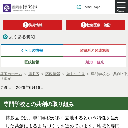
Language
防災情報
救急医療・消防
よくある質問
くらしの情報
区役所と関連施設
区政情報
魅力・観光
福岡市ホーム
＞
博多区
＞
区政情報
＞
魅力づくり
＞
専門学校との共創の取
り組み
更新日：2026年6月16日
専門学校との共創の取り組み
博多区では、専門学校が多く立地するという特性を生か
した共創によるまちづくりを進めています。地域と専門