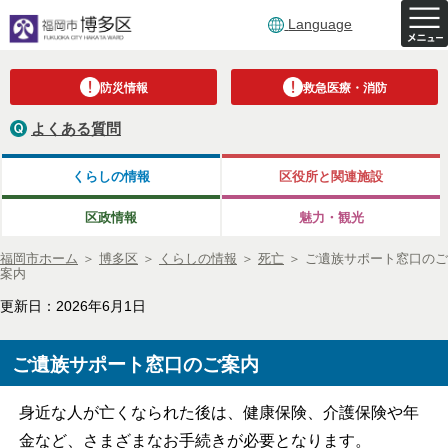
Language
防災情報
救急医療・消防
よくある質問
くらしの情報
区役所と関連施設
区政情報
魅力・観光
福岡市ホーム
＞
博多区
＞
くらしの情報
＞
死亡
＞
ご遺族サポート窓口のご
案内
更新日：2026年6月1日
ご遺族サポート窓口のご案内
身近な人が亡くなられた後は、健康保険、介護保険や年
金など、さまざまなお手続きが必要となります。