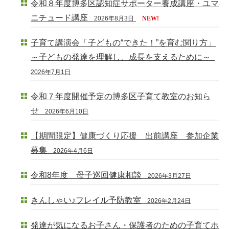
令和８年度博多区認知症サポーター養成講座・ユマ
ニチュード講座
2026年8月3日
NEW!
子育て講演会「子どもの“できた！”を育む関り方」
～子どもの発達を理解し、成長を支えるために～
2026年7月1日
令和７年度開催予定の博多区子育て教室のお知ら
せ
2026年6月10日
【期間限定】健康づくり応援 出前講座 参加企業
募集
2026年4月6日
令和8年度 母子巡回健康相談
2026年3月27日
きんしゃい♪フレイル予防教室
2026年2月24日
発達が気になるお子さん・保護者のための子育てホ