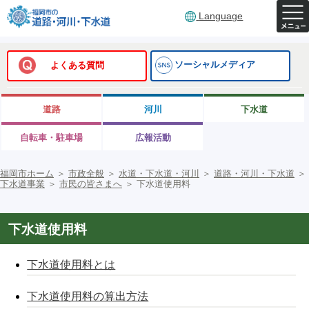
Language
ソーシャルメディア
よくある質問
道路
河川
下水道
自転車・駐車場
広報活動
福岡市ホーム
＞
市政全般
＞
水道・下水道・河川
＞
道路・河川・下水道
＞
下水道事業
＞
市民の皆さまへ
＞
下水道使用料
下水道使用料
下水道使用料とは
下水道使用料の算出方法