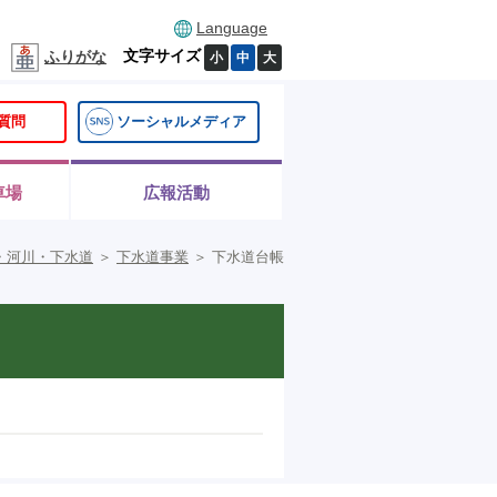
Language
文字サイズ
ふりがな
小
中
大
質問
ソーシャルメディア
車場
広報活動
・河川・下水道
＞
下水道事業
＞
下水道台帳