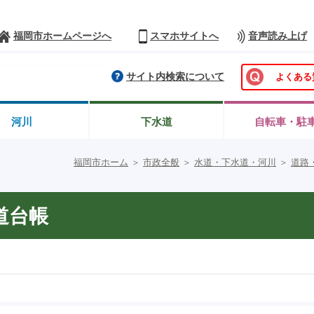
福岡市ホームページへ
スマホサイトへ
音声読み上げ
サイト内検索について
よくある
河川
下水道
自転車・駐
福岡市ホーム
＞
市政全般
＞
水道・下水道・河川
＞
道路
道台帳