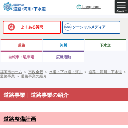
Language
よくある質問
ソーシャルメディア
道路
河川
下水道
自転車・駐車場
広報活動
福岡市ホーム
＞
市政全般
＞
水道・下水道・河川
＞
道路・河川・下水道
＞
道路事業
＞
道路事業の紹介
道路事業｜道路事業の紹介
道路整備計画