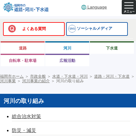
Language
ソーシャルメディア
よくある質問
道路
河川
下水道
自転車・駐車場
広報活動
福岡市ホーム
＞
市政全般
＞
水道・下水道・河川
＞
道路・河川・下水道
＞
河川事業
＞
河川事業の紹介
＞
河川の取り組み
河川の取り組み
総合治水対策
防災・減災