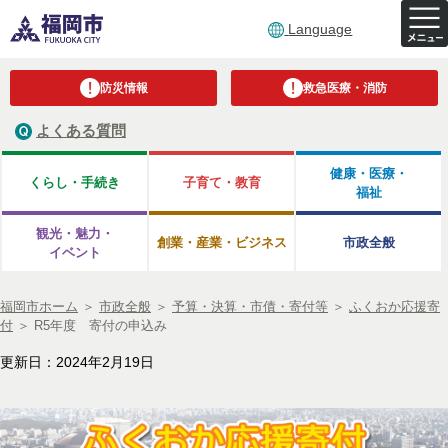
Language
防災情報
救急医療・消防
よくある質問
健康・医療・
くらし・手続き
子育て・教育
福祉
観光・魅力・
創業・産業・ビジネス
市政全般
イベント
福岡市ホーム
＞
市政全般
＞
予算・決算・市債・寄付等
＞
ふくおか応援寄
付
＞
R5年度 寄付の申込み
更新日：2024年2月19日