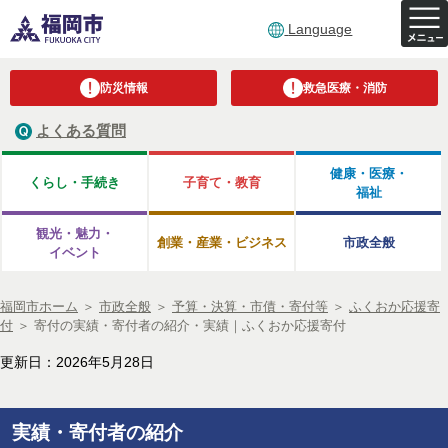
Language
防災情報
救急医療・消防
よくある質問
健康・医療・
くらし・手続き
子育て・教育
福祉
観光・魅力・
創業・産業・ビジネス
市政全般
イベント
福岡市ホーム
＞
市政全般
＞
予算・決算・市債・寄付等
＞
ふくおか応援寄
付
＞
寄付の実績・寄付者の紹介・実績｜ふくおか応援寄付
更新日：2026年5月28日
実績・寄付者の紹介