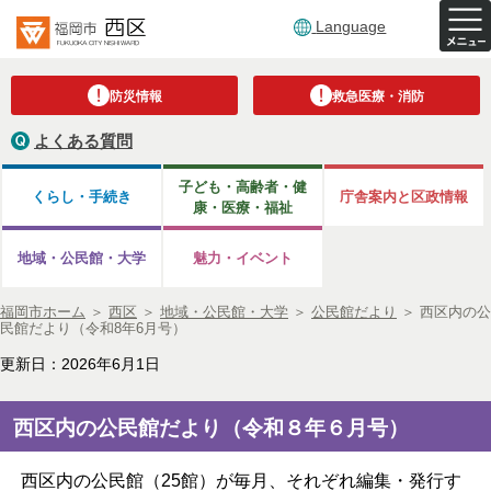
Language
防災情報
救急医療・消防
よくある質問
子ども・高齢者・健
くらし・手続き
庁舎案内と区政情報
康・医療・福祉
地域・公民館・大学
魅力・イベント
福岡市ホーム
＞
西区
＞
地域・公民館・大学
＞
公民館だより
＞
西区内の公
民館だより（令和8年6月号）
更新日：2026年6月1日
西区内の公民館だより（令和８年６月号）
西区内の公民館（25館）が毎月、それぞれ編集・発行す