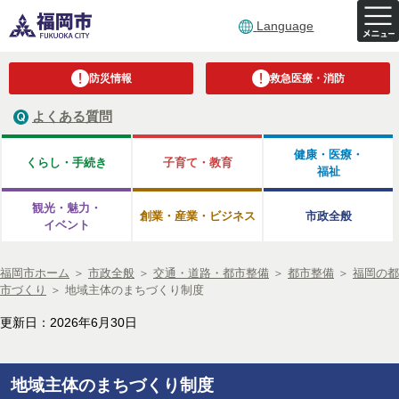
Language
防災情報
救急医療・消防
よくある質問
健康・医療・
くらし・手続き
子育て・教育
福祉
観光・魅力・
創業・産業・ビジネス
市政全般
イベント
福岡市ホーム
＞
市政全般
＞
交通・道路・都市整備
＞
都市整備
＞
福岡の都
市づくり
＞
地域主体のまちづくり制度
更新日：2026年6月30日
地域主体のまちづくり制度