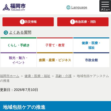
Language
防災情報
救急医療・消防
よくある質問
健康・医療・
くらし・手続き
子育て・教育
福祉
観光・魅力・
創業・産業・ビジネス
市政全般
イベント
福岡市ホーム
＞
健康・医療・福祉
＞
高齢・介護
＞
地域包括ケアシステム
の推進
更新日：2026年7月10日
地域包括ケアの推進