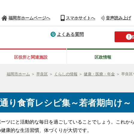
福岡市ホームページへ
スマホサイトへ
音声読み上げ
よくある質問
区役所と関連施設
区政情報
福岡市ホーム
＞
早良区
＞
くらしの情報
＞
健康・医療・年金
＞
早良区
通り食育レシピ集～若者期向け～
ポーツにと活動的な毎日を過ごしていることでしょう。これか
の健康的な生活習慣、体づくりが大切です。