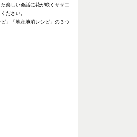
また楽しい会話に花が咲くサザエ
てください。
シピ」「地産地消レシピ」の３つ