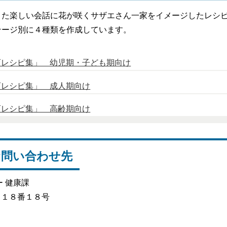
また楽しい会話に花が咲くサザエさん一家をイメージしたレシ
テージ別に４種類を作成しています。
育レシピ集」 幼児期・子ども期向け
育レシピ集」 成人期向け
育レシピ集」 高齢期向け
お問い合わせ先
ー 健康課
目１８番１８号