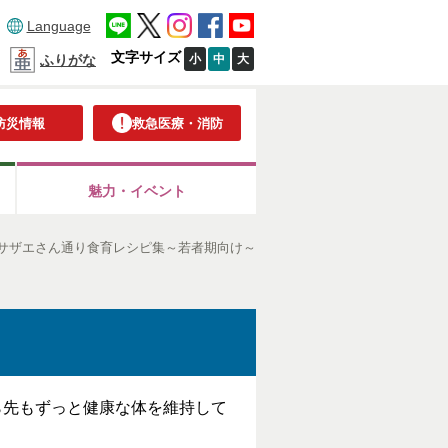
Language
文字サイズ
小
中
大
ふりがな
防災情報
救急医療・消防
魅力・イベント
サザエさん通り食育レシピ集～若者期向け～
ら先もずっと健康な体を維持して