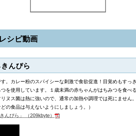
レシピ動画
ネきんぴら
です。カレー粉のスパイシーな刺激で食欲促進！目覚めもすっ
みつを使用しています。１歳未満の赤ちゃんがはちみつを食べ
ツリヌス菌は熱に強いので、通常の加熱や調理では死にません
などの食品は与えないようにしましょう。）
ぴら」 （209kbyte）