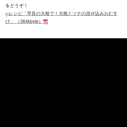
をどうぞ！
レシピ「早良の大根で！大根とツナの混ぜ込みおむす
び」 （364kbyte）