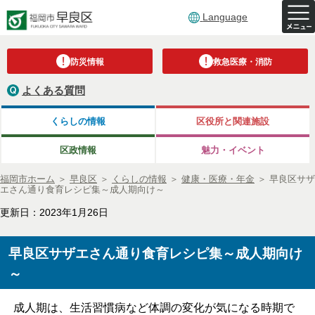
Language
防災情報
救急医療・消防
よくある質問
くらしの情報
区役所と関連施設
区政情報
魅力・イベント
福岡市ホーム
＞
早良区
＞
くらしの情報
＞
健康・医療・年金
＞
早良区サザ
エさん通り食育レシピ集～成人期向け～
更新日：2023年1月26日
早良区サザエさん通り食育レシピ集～成人期向け
～
成人期は、生活習慣病など体調の変化が気になる時期で