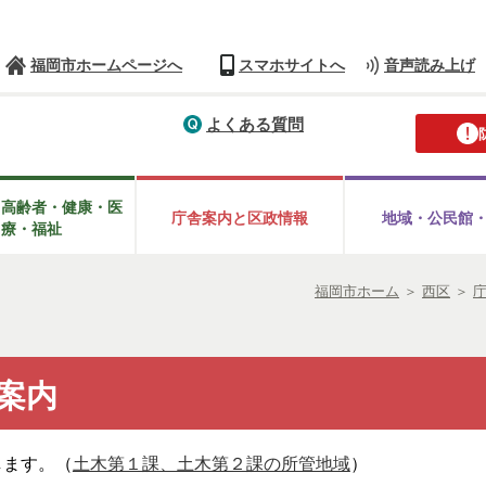
福岡市ホームページへ
スマホサイトへ
音声読み上げ
よくある質問
・高齢者・健康・医
庁舎案内と区政情報
地域・公民館
療・福祉
福岡市ホーム
＞
西区
＞
案内
します。（
土木第１課、土木第２課の所管地域
）