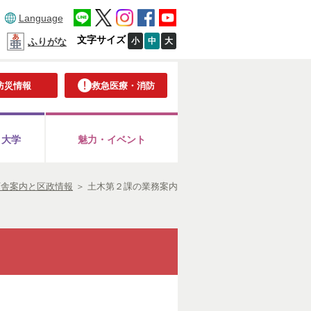
Language
文字サイズ
小
中
大
ふりがな
防災情報
救急医療・消防
・大学
魅力・イベント
庁舎案内と区政情報
＞
土木第２課の業務案内