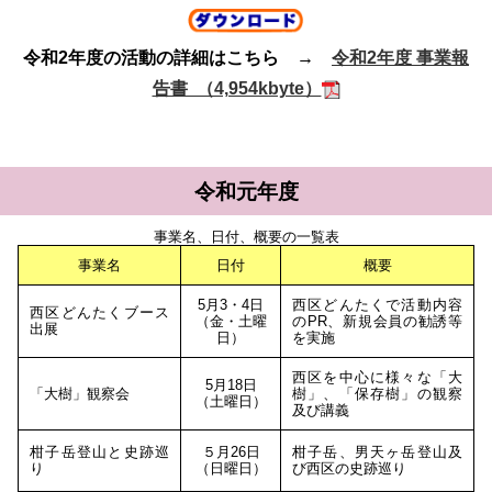
令和2年度の活動の詳細はこちら →
令和2年度 事業報
告書 （4,954kbyte）
令和元年度
事業名、日付、概要の一覧表
事業名
日付
概要
5月3・4日
西区どんたくで活動内容
西区どんたくブース
（金・土曜
のPR、新規会員の勧誘等
出展
日）
を実施
西区を中心に様々な「大
5月18日
「大樹」観察会
樹」、「保存樹」の観察
（土曜日）
及び講義
柑子岳登山と史跡巡
５月26日
柑子岳、男天ヶ岳登山及
り
（日曜日）
び西区の史跡巡り