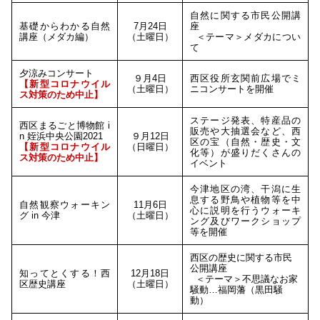
自然に関する市民公開講
基礎からわかる自然
7月24日
座
講座（メダカ編）
（土曜日）
＜テーマ＞メダカについ
て
夕涼みコンサート
９月4日
西区役所玄関前広場でミ
【新型コロナウイル
（土曜日）
ニコンサートを開催
ス対策のため中止】
ステージ発表、特産品の
西区まるごと博物館 i
販売や大抽選会など、西
n 姪浜中央公園2021
９月12日
区の宝（自然・歴史・文
【新型コロナウイル
（日曜日）
化等）が盛りだくさんの
ス対策のため中止】
イベント
今津地区の湾、干潟に生
息する野鳥や植物等を中
自然観察ウォーキン
11月6日
心に説明を行うウォーキ
グ in 今津
（土曜日）
ング及びワークショップ
等を開催
西区の歴史に関する市民
公開講座
知ってとくする！西
12月18日
＜テーマ＞不思議なお家
区歴史講座
（土曜日）
騒動…福岡藩（黒田騒
動）