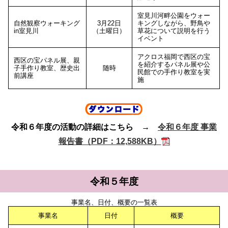
室見川河畔公園をウォー
自然観察ウォーキング
3月22日
キングしながら、野鳥や
in室見川
（土曜日）
草花について説明を行う
イベント
アクロス福岡で西区の宝
西区の宝パネル展、親
を紹介するパネル展や公
子手作り教室、歴史出
随時
民館での手作り教室を実
前講座
施
令和６年度の活動の詳細はこちら →
令和６年度 事業
報告書（PDF：12,588KB）
令和５年度
事業名、日付、概要の一覧表
事業名
日付
概要