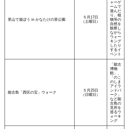
ャーゲ
ームで
遊んだ
り、植
５月17日
里山で遊ぼう in かなたけの里公園
物等の
（土曜日）
自然を
観察し
ながら
ウォー
キング
したり
するイ
ベント
「能古
博物
館」、
「のこ
のしま
アイラ
５月25日
ンドパ
能古島「西区の宝」ウォーク
（日曜日）
ーク」
など能
古島の
見所を
巡るウ
ォーキ
ング