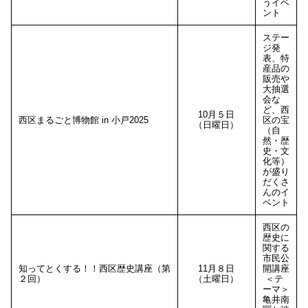
うイベ
ント
ステー
ジ発
表、特
産品の
販売や
大抽選
会な
ど、西
10月５日
西区まるごと博物館 in 小戸2025
区の宝
（日曜日）
（自
然・歴
史・文
化等）
が盛り
だくさ
んのイ
ベント
西区の
歴史に
関する
市民公
知ってとくする！！西区歴史講座（第
11月８日
開講座
２回）
（土曜日）
＜テ
ーマ＞
亀井南