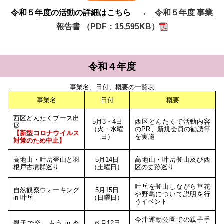
令和５年度の活動の詳細はこちら →
令和５年度 事業
報告書 （PDF：15,595KB）
令和４年度
事業名、日付、概要の一覧表
事業名
日付
概要
西区どんたくブース出
5月3・4日
西区どんたくで活動内容
展
（火・水曜
のPR、新規会員の勧誘等
【新型コロナウイルス
日）
を実施
対策のため中止】
高地山・叶岳登山と羽
5月14日
高地山・叶岳登山及び西
根戸古墳群巡り
（土曜日）
区の史跡巡り
叶岳を登山しながら草花
自然観察ウォーキング
5月15日
や野鳥について説明を行
in 叶岳
（日曜日）
うイベント
今津運動公園での親子手
親子で楽しもう in 今
６月12日