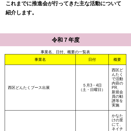
これまでに推進会が行ってきた主な活動について
紹介します。
令和７年度
事業名、日付、概要の一覧表
事業名
日付
概要
西区ど
んたく
で活動
内容の
５月3・4日
西区どんたくブース出展
PR、
（土・日曜日）
新規会
員の勧
誘等を
実施
かなた
けの里
にて、
ネイチ