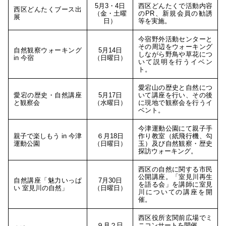
5月3・4日
西区どんたくで活動内容
西区どんたくブース出
（金・土曜
のPR、新規会員の勧誘
展
日）
等を実施。
今宿野外活動センターと
その周辺をウォーキング
自然観察ウォーキング
5月14日
しながら野鳥や草花につ
in 今宿
（日曜日）
いて説明を行うイベン
ト。
愛宕山の歴史と自然につ
愛宕の歴史・自然講座
5月17日
いて講座を行い、その後
と観察会
（水曜日）
に現地で観察会を行うイ
ベント。
今津運動公園にて親子手
親子で楽しもう in 今津
６月18日
作り教室（紙飛行機、勾
運動公園
（日曜日）
玉）及び自然観察・歴史
探訪ウォーキング。
西区の自然に関する市民
公開講座。「室見川再生
自然講座「魅力いっぱ
7月30日
を語る会」を講師に室見
い 室見川の自然」
（日曜日）
川についての講座を開
催。
西区役所玄関前広場でミ
９月２日
ニコンサートを開催。