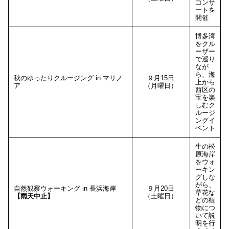
コンサ
ートを
開催
博多湾
をクル
ーザー
で巡り
なが
ら、海
秋のゆったりクルージング in マリノ
９月15日
上から
ア
（月曜日）
西区の
宝を楽
しむク
ルージ
ングイ
ベント
生の松
原海岸
をウォ
ーキン
グしな
がら、
自然観察ウォーキング in 長浜海岸
９月20日
草花な
【雨天中止】
（土曜日）
どの植
物につ
いて説
明を行