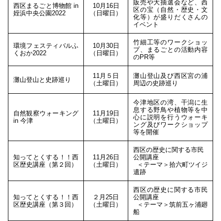
販売や大抽選会など、西
西区まるごと博物館 in
10月16日
区の宝（自然・歴史・文
姪浜中央公園2022
（日曜日）
化等）が盛りだくさんの
イベント
竹細工等のワークショッ
環境フェスティバルふ
10月30日
プ、まるごとの活動内容
くおか2022
（日曜日）
のPR等
11月５日
灘山登山及び西区宮の浦
灘山登山と史跡巡り
（土曜日）
周辺の史跡巡り
今津地区の湾、干潟に生
息する野鳥や植物等を中
自然観察ウォーキング
11月19日
心に説明を行うウォーキ
in 今津
（土曜日）
ング及びワークショップ
等を開催
西区の歴史に関する市民
知ってとくする！！西
11月26日
公開講座
区歴史講座（第２回）
（土曜日）
＜テーマ＞拾六町ツイジ
遺跡
西区の歴史に関する市民
知ってとくする！！西
２月25日
公開講座
区歴史講座（第３回）
（土曜日）
＜テーマ＞筑前五ヶ浦廻
船