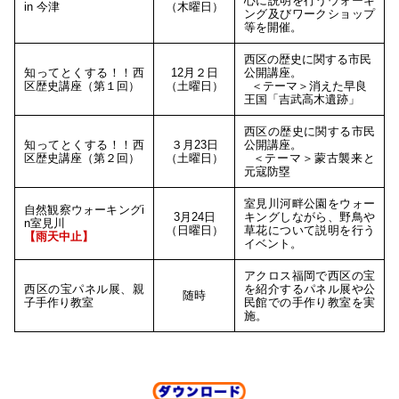
心に説明を行うウォーキ
in 今津
（木曜日）
ング及びワークショップ
等を開催。
西区の歴史に関する市民
知ってとくする！！西
12月２日
公開講座。
区歴史講座（第１回）
（土曜日）
＜テーマ＞消えた早良
王国「吉武高木遺跡」
西区の歴史に関する市民
知ってとくする！！西
３月23日
公開講座。
区歴史講座（第２回）
（土曜日）
＜テーマ＞蒙古襲来と
元寇防塁
室見川河畔公園をウォー
自然観察ウォーキングi
3月24日
キングしながら、野鳥や
n室見川
（日曜日）
草花について説明を行う
【雨天中止】
イベント。
アクロス福岡で西区の宝
西区の宝パネル展、親
を紹介するパネル展や公
随時
子手作り教室
民館での手作り教室を実
施。