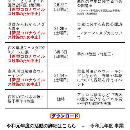
知ってとくする！西
西区の歴史に関する市民
区歴史講座（第3回）
2月22日
公開講座
【新型コロナウイル
（土曜日）
＜テーマ＞不思議な不思議なお家騒動…
ス対策のため中止】
福岡藩（黒田騒動）
基礎からわかるメダ
自然に関する市民公開講
カ講座
2月29日
座
【新型コロナウイル
（土曜日）
＜テーマ＞メダカについ
ス対策のため中止】
て
西区環境フェスタ202
0ブース出展
3月 8日
手作り教室（竹細工）
【新型コロナウイル
（日曜日）
ス対策のため中止】
室見川自然観察ウォ
室見川沿いをウォーキン
ーキング
3月14日
グしながら、野鳥や草花
【新型コロナウイル
（土曜日）
について説明を行うイベ
ス対策のため中止】
ント
アクロス福岡などで西区
西区の宝パネル展・
随時
の宝を紹介するパネル展
親子手作り教室
や手作り教室を実施
令和元年度の活動の詳細はこちら →
令和元年度 事業