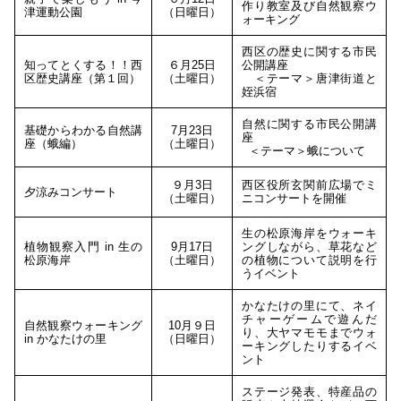
作り教室及び自然観察ウ
津運動公園
（日曜日）
ォーキング
西区の歴史に関する市民
知ってとくする！！西
６月25日
公開講座
区歴史講座（第１回）
（土曜日）
＜テーマ＞唐津街道と
姪浜宿
自然に関する市民公開講
基礎からわかる自然講
7月23日
座
座（蛾編）
（土曜日）
＜テーマ＞蛾について
９月3日
西区役所玄関前広場でミ
夕涼みコンサート
（土曜日）
ニコンサートを開催
生の松原海岸をウォーキ
植物観察入門 in 生の
9月17日
ングしながら、草花など
松原海岸
（土曜日）
の植物について説明を行
うイベント
かなたけの里にて、ネイ
チャーゲームで遊んだ
自然観察ウォーキング
10月９日
り、大ヤマモモまでウォ
in かなたけの里
（日曜日）
ーキングしたりするイベ
ント
ステージ発表、特産品の