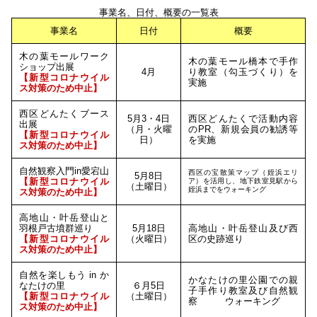
事業名、日付、概要の一覧表
事業名
日付
概要
木の葉モールワーク
木の葉モール橋本で手作
ショップ出展
4月
り教室（勾玉づくり）を
【新型コロナウイル
実施
ス対策のため中止】
西区どんたくブース
5月3・4日
西区どんたくで活動内容
出展
（月・火曜
のPR、新規会員の勧誘等
【新型コロナウイル
日）
を実施
ス対策のため中止】
自然観察入門in愛宕山
西区の宝散策マップ（姪浜エリ
5月8日
【新型コロナウイル
ア）を活用し、地下鉄室見駅から
（土曜日）
姪浜までをウォーキング
ス対策のため中止】
高地山・叶岳登山と
羽根戸古墳群巡り
5月18日
高地山・叶岳登山及び西
【新型コロナウイル
（火曜日）
区の史跡巡り
ス対策のため中止】
自然を楽しもう in か
かなたけの里公園での親
なたけの里
６月5日
子手作り教室及び自然観
【新型コロナウイル
（土曜日）
察 ウォーキング
ス対策のため中止】