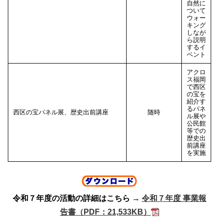
自然に
ついて
ウォー
キング
しなが
ら説明
するイ
ベント
アクロ
ス福岡
で西区
の宝を
紹介す
るパネ
西区の宝パネル展、歴史出前講座
随時
ル展や
公民館
等での
歴史出
前講座
を実施
令和７年度の活動の詳細はこちら →
令和７年度 事業報
告書（PDF：21,533KB）