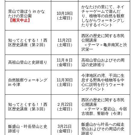
かなたけの里にて、ネイ
里山で遊ぼう in かな
チャーゲームで遊んだ
10月19日
たけの里公園
り、植物等の自然を観察
（土曜日）
【雨天中止】
しながらウォーキングし
たりするイベント
西区の歴史に関する市民
知ってとくする！！西
11月2日
公開講座
区歴史講座（第２回）
（土曜日）
＜テーマ＞亀井南冥と渋
沢栄一
11月８日
高祖山登山およびその周
高祖山登山と史跡巡り
（金曜日）
辺の史跡巡り
今津地区の湾、干潟に生
自然観察ウォーキング
11月30日
息する野鳥や植物等を中
in 今津
（土曜日）
心に説明を行うウォーキ
ングイベント
西区の歴史に関する市民
知ってとくする！！西
２月22日
公開講座
区歴史講座（第３回）
（土曜日）
＜テーマ＞愛宕山、今宿
古墳群、誓願寺（今津）
飯盛山から叶岳への縦走
飯盛山・叶岳登山と史
3月21日
登山およびその周辺の史
跡巡り
（金曜日）
跡巡り