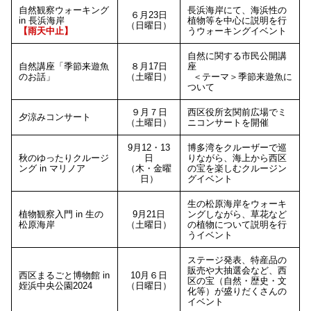
自然観察ウォーキング
長浜海岸にて、海浜性の
６月23日
in 長浜海岸
植物等を中心に説明を行
（日曜日）
【雨天中止】
うウォーキングイベント
自然に関する市民公開講
自然講座「季節来遊魚
８月17日
座
のお話」
（土曜日）
＜テーマ＞季節来遊魚に
ついて
９月７日
西区役所玄関前広場でミ
夕涼みコンサート
（土曜日）
ニコンサートを開催
9月12・13
博多湾をクルーザーで巡
秋のゆったりクルージ
日
りながら、海上から西区
ング in マリノア
（木・金曜
の宝を楽しむクルージン
日）
グイベント
生の松原海岸をウォーキ
植物観察入門 in 生の
9月21日
ングしながら、草花など
松原海岸
（土曜日）
の植物について説明を行
うイベント
ステージ発表、特産品の
販売や大抽選会など、西
西区まるごと博物館 in
10月６日
区の宝（自然・歴史・文
姪浜中央公園2024
（日曜日）
化等）が盛りだくさんの
イベント