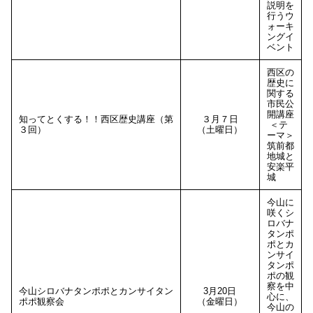
説明を
行うウ
ォーキ
ングイ
ベント
西区の
歴史に
関する
市民公
開講座
知ってとくする！！西区歴史講座（第
３月７日
＜テ
３回）
（土曜日）
ーマ＞
筑前都
地城と
安楽平
城
今山に
咲くシ
ロバナ
タンポ
ポとカ
ンサイ
タンポ
ポの観
察を中
今山シロバナタンポポとカンサイタン
3月20日
心に、
ポポ観察会
（金曜日）
今山の