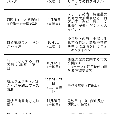
ジング
（火曜日）
リエラでの博多湾クルー
ジング
ステージ発表、特産品の
販売や大抽選会など、西
西区まるごと博物館 i
９月29日
区の宝（自然・歴史・文
n 姪浜中央公園2019
（日曜日）
化等）が盛りだくさんの
イベント
今津地区の湾、干潟に生
自然観察ウォーキン
10月5日
息する貝魚、野鳥や植物
グ in 今津
（土曜日）
を中心に説明を行うウォ
ーキングイベント
西区の歴史に関する市民
知ってとくする！西
10月12日
公開講座
区歴史講座（第２
（土曜日）
＜テーマ＞江戸時代の農
回）
学者 宮崎安貞伝
10月26・27
環境フェスティバル
日
ふくおか2019ブース
手作り教室（竹細工）
（土、日曜
出展
日）
毘沙門山登山と史跡
11月30日
毘沙門山、今山登山及び
巡り
（土曜日）
西区の史跡巡り