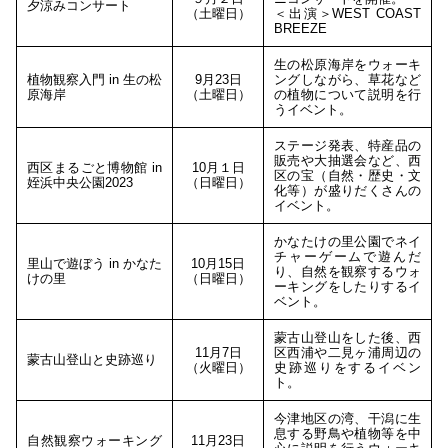
夕涼みコンサート
（土曜日）
＜出演＞WEST COAST
BREEZE
生の松原海岸をウォーキ
植物観察入門 in 生の松
9月23日
ングしながら、草花など
原海岸
（土曜日）
の植物について説明を行
うイベント。
ステージ発表、特産品の
販売や大抽選会など、西
西区まるごと博物館 in
10月１日
区の宝（自然・歴史・文
姪浜中央公園2023
（日曜日）
化等）が盛りだくさんの
イベント。
かなたけの里公園でネイ
チャーゲームで遊んだ
里山で遊ぼう in かなた
10月15日
り、自然を観察するウォ
けの里
（日曜日）
ーキングをしたりするイ
ベント。
蒙古山登山をした後、西
11月7日
区西浦や二見ヶ浦周辺の
蒙古山登山と史跡巡り
（火曜日）
史跡巡りをするイベン
ト。
今津地区の湾、干潟に生
息する野鳥や植物等を中
自然観察ウォーキング
11月23日