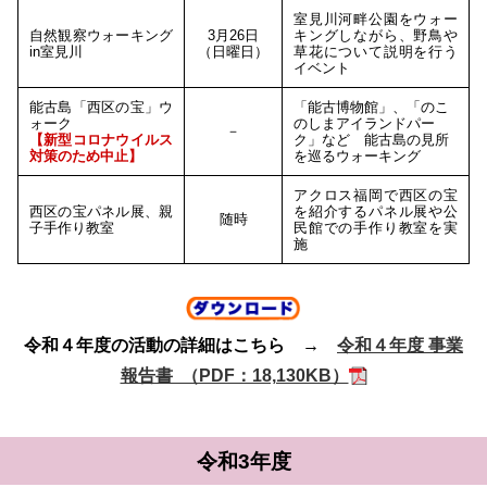
室見川河畔公園をウォー
自然観察ウォーキング
3月26日
キングしながら、野鳥や
in室見川
（日曜日）
草花について説明を行う
イベント
能古島「西区の宝」ウ
「能古博物館」、「のこ
ォーク
のしまアイランドパー
－
【新型コロナウイルス
ク」など 能古島の見所
対策のため中止】
を巡るウォーキング
アクロス福岡で西区の宝
西区の宝パネル展、親
を紹介するパネル展や公
随時
子手作り教室
民館での手作り教室を実
施
令和４年度の活動の詳細はこちら →
令和４年度 事業
報告書 （PDF：18,130KB）
令和3年度