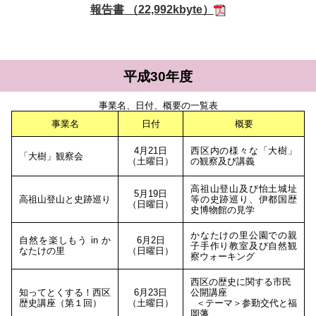
報告書 （22,992kbyte）
平成30年度
事業名、日付、概要の一覧表
事業名
日付
概要
4月21日
西区内の様々な「大樹」
「大樹」観察会
（土曜日）
の観察及び講義
高祖山登山及び怡土城址
5月19日
高祖山登山と史跡巡り
等の史跡巡り、伊都国歴
（日曜日）
史博物館の見学
かなたけの里公園での親
自然を楽しもう in か
6月2日
子手作り教室及び自然観
なたけの里
（日曜日）
察ウォーキング
西区の歴史に関する市民
知ってとくする！西区
6月23日
公開講座
歴史講座（第１回）
（土曜日）
＜テーマ＞参勤交代と福
岡藩