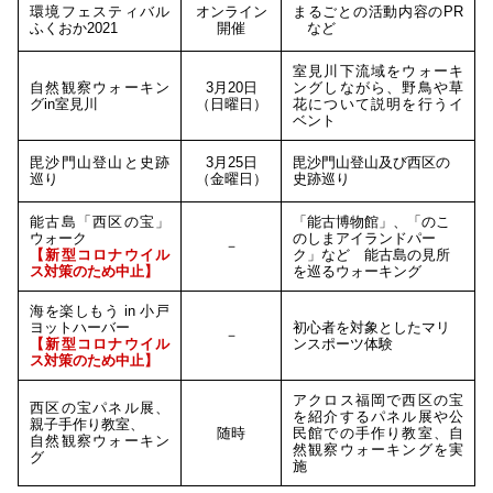
環境フェスティバル
オンライン
まるごとの活動内容のPR
ふくおか2021
開催
など
室見川下流域をウォーキ
自然観察ウォーキン
3月20日
ングしながら、野鳥や草
グin室見川
（日曜日）
花について説明を行うイ
ベント
毘沙門山登山と史跡
3月25日
毘沙門山登山及び西区の
巡り
（金曜日）
史跡巡り
能古島「西区の宝」
「能古博物館」、「のこ
ウォーク
のしまアイランドパー
－
【新型コロナウイル
ク」など 能古島の見所
ス対策のため中止】
を巡るウォーキング
海を楽しもう in 小戸
ヨットハーバー
初心者を対象としたマリ
－
【新型コロナウイル
ンスポーツ体験
ス対策のため中止】
アクロス福岡で西区の宝
西区の宝パネル展、
を紹介するパネル展や公
親子手作り教室、
随時
民館での手作り教室、自
自然観察ウォーキン
然観察ウォーキングを実
グ
施