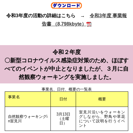
令和3年度の活動の詳細はこちら →
令和3年度 事業報
告書 （8,798kbyte）
令和２年度
〇新型コロナウイルス感染症対策のため、ほぼす
べてのイベントが中止となりましたが、３月に自
然観察ウォーキングを実施しました。
事業名、日付、概要の一覧表
事業名
日付
概要
室見川沿いをウォーキン
3月13日
自然観察ウォーキングi
グしながら、野鳥や草花
（土曜
n室見川
について説明を行うイベ
日）
ント