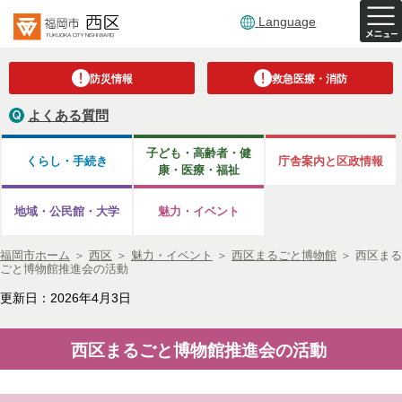
Language
防災情報
救急医療・消防
よくある質問
子ども・高齢者・健
くらし・手続き
庁舎案内と区政情報
康・医療・福祉
地域・公民館・大学
魅力・イベント
福岡市ホーム
＞
西区
＞
魅力・イベント
＞
西区まるごと博物館
＞
西区まる
ごと博物館推進会の活動
更新日：2026年4月3日
西区まるごと博物館推進会の活動