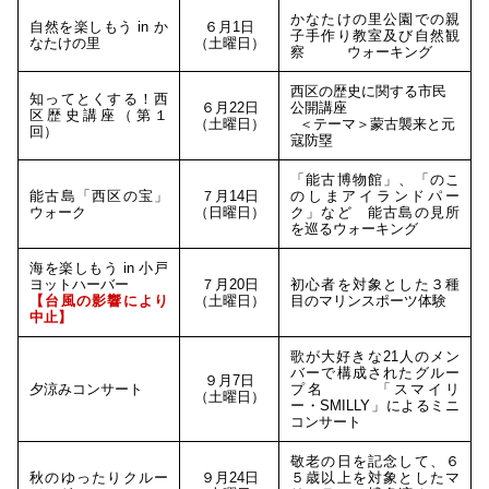
かなたけの里公園での親
自然を楽しもう in か
６月1日
子手作り教室及び自然観
なたけの里
（土曜日）
察 ウォーキング
西区の歴史に関する市民
知ってとくする！西
６月22日
公開講座
区歴史講座（第１
（土曜日）
＜テーマ＞蒙古襲来と元
回）
寇防塁
「能古博物館」、「のこ
能古島「西区の宝」
７月14日
のしまアイランドパー
ウォーク
（日曜日）
ク」など 能古島の見所
を巡るウォーキング
海を楽しもう in 小戸
ヨットハーバー
７月20日
初心者を対象とした３種
【台風の影響により
（土曜日）
目のマリンスポーツ体験
中止】
歌が大好きな21人のメン
バーで構成されたグルー
９月7日
夕涼みコンサート
プ名 「スマイリ
（土曜日）
ー・SMILLY」によるミニ
コンサート
敬老の日を記念して、６
秋のゆったりクルー
９月24日
５歳以上を対象としたマ