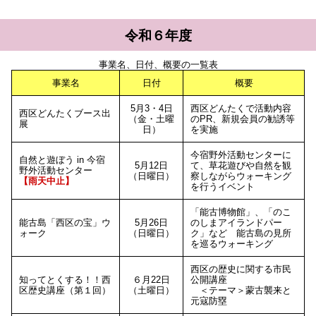
令和６年度
事業名、日付、概要の一覧表
事業名
日付
概要
5月3・4日
西区どんたくで活動内容
西区どんたくブース出
（金・土曜
のPR、新規会員の勧誘等
展
日）
を実施
今宿野外活動センターに
自然と遊ぼう in 今宿
5月12日
て、草花遊びや自然を観
野外活動センター
（日曜日）
察しながらウォーキング
【雨天中止】
を行うイベント
「能古博物館」、「のこ
能古島「西区の宝」ウ
5月26日
のしまアイランドパー
ォーク
（日曜日）
ク」など 能古島の見所
を巡るウォーキング
西区の歴史に関する市民
知ってとくする！！西
６月22日
公開講座
区歴史講座（第１回）
（土曜日）
＜テーマ＞蒙古襲来と
元寇防塁