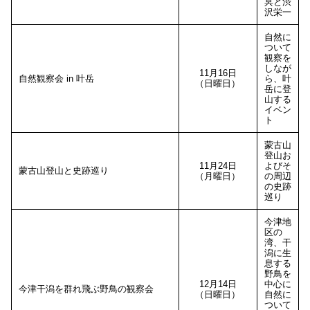
冥と渋
沢栄一
自然に
ついて
観察を
しなが
11月16日
自然観察会 in 叶岳
ら、叶
（日曜日）
岳に登
山する
イベン
ト
蒙古山
登山お
11月24日
よびそ
蒙古山登山と史跡巡り
（月曜日）
の周辺
の史跡
巡り
今津地
区の
湾、干
潟に生
息する
野鳥を
12月14日
中心に
今津干潟を群れ飛ぶ野鳥の観察会
（日曜日）
自然に
ついて