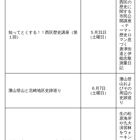
西区の
歴史に
関する
市民公
開講座
＜テ
ーマ＞
知ってとくする！！西区歴史講座（第
５月31日
歴史ロ
１回）
（土曜日）
マン息
づく
唐津街
道と伊
能忠敬
測量日
記
灘山登
山およ
６月7日
びその
灘山登山と北崎地区史跡巡り
（土曜日）
周辺の
史跡巡
り
生の松
原海岸
や九大
演習林
をウォ
ーキン