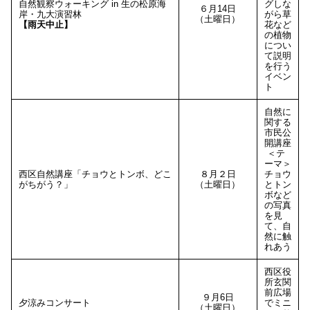
自然観察ウォーキング in 生の松原海
グしな
６月14日
岸・九大演習林
がら草
（土曜日）
【雨天中止】
花など
の植物
につい
て説明
を行う
イベン
ト
自然に
関する
市民公
開講座
＜テ
ーマ＞
西区自然講座「チョウとトンボ、どこ
８月２日
チョウ
がちがう？」
（土曜日）
とトン
ボなど
の写真
を見
て、自
然に触
れあう
西区役
所玄関
前広場
９月6日
夕涼みコンサート
でミニ
（土曜日）