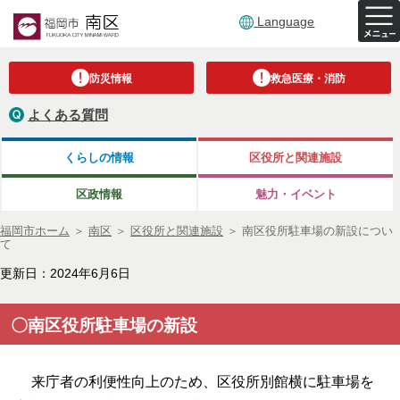
Language
防災情報
救急医療・消防
よくある質問
くらしの情報
区役所と関連施設
区政情報
魅力・イベント
福岡市ホーム
＞
南区
＞
区役所と関連施設
＞
南区役所駐車場の新設につい
て
更新日：2024年6月6日
〇南区役所駐車場の新設
来庁者の利便性向上のため、区役所別館横に駐車場を