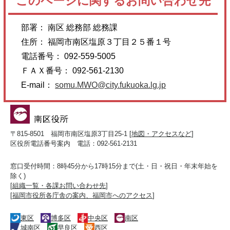
このページに関するお問い合わせ先
部署： 南区 総務部 総務課
住所： 福岡市南区塩原３丁目２５番１号
電話番号： 092-559-5005
ＦＡＸ番号： 092-561-2130
E-mail：
somu.MWO@city.fukuoka.lg.jp
〒815-8501 福岡市南区塩原3丁目25-1 [
地図・アクセスなど
]
区役所電話番号案内 電話：092-561-2131
窓口受付時間：8時45分から17時15分まで(土・日・祝日・年末年始を
除く)
[
組織一覧・各課お問い合わせ先
]
[
福岡市役所各庁舎の案内、福岡市へのアクセス
]
東区
博多区
中央区
南区
城南区
早良区
西区