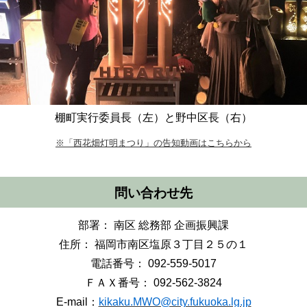
棚町実行委員長（左）と野中区長（右）
※「西花畑灯明まつり」の告知動画はこちらから
問い合わせ先
部署： 南区 総務部 企画振興課
住所： 福岡市南区塩原３丁目２５の１
電話番号： 092-559-5017
ＦＡＸ番号： 092-562-3824
E-mail：
kikaku.MWO@city.fukuoka.lg.jp