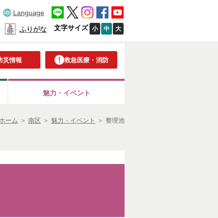
Language
文字サイズ
小
中
大
ふりがな
防災情報
救急医療・消防
魅力・イベント
ホーム
＞
南区
＞
魅力・イベント
＞
整理池