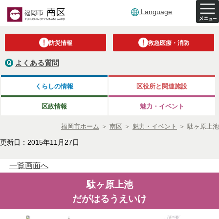
Language
防災情報
救急医療・消防
よくある質問
くらしの情報
区役所と関連施設
区政情報
魅力・イベント
福岡市ホーム
＞
南区
＞
魅力・イベント
＞
駄ヶ原上池
更新日：2015年11月27日
一覧画面へ
駄ヶ原上池
だがはるうえいけ