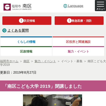
Language
防災情報
救急医療・消防
よくある質問
くらしの情報
区役所と関連施設
区政情報
魅力・イベント
福岡市ホーム
＞
南区
＞
魅力・イベント
＞
イベント・募集
＞
南区こども大
学2019
更新日：2019年8月27日
「南区こども大学 2019」閉講しました