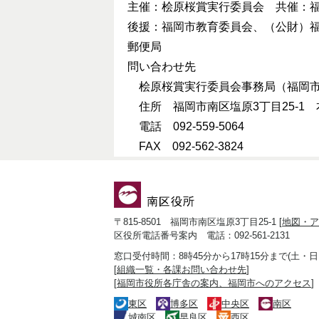
主催：桧原桜賞実行委員会 共催：
後援：福岡市教育委員会、（公財）
郵便局
問い合わせ先
桧原桜賞実行委員会事務局（福岡市
住所 福岡市南区塩原3丁目25-1 
電話 092-559-5064
FAX 092-562-3824
〒815-8501 福岡市南区塩原3丁目25-1 [
地図・ア
区役所電話番号案内 電話：092-561-2131
窓口受付時間：8時45分から17時15分まで(土・
[
組織一覧・各課お問い合わせ先
]
[
福岡市役所各庁舎の案内、福岡市へのアクセス
]
東区
博多区
中央区
南区
城南区
早良区
西区