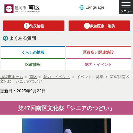
Language
防災情報
救急医療・消防
よくある質問
くらしの情報
区役所と関連施設
区政情報
魅力・イベント
福岡市ホーム
＞
南区
＞
魅力・イベント
＞
イベント・募集
＞
第47回南区
文化祭 シニアのつどい
更新日：2025年9月22日
第47回南区文化祭「シニアのつどい」