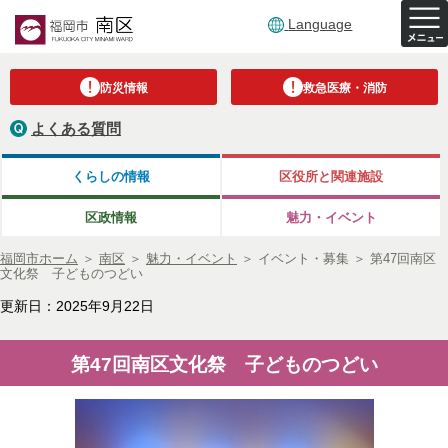
Language
防災情報
救急医療・消防
よくある質問
くらしの情報
区役所と関連施設
区政情報
魅力・イベント
福岡市ホーム
＞
南区
＞
魅力・イベント
＞
イベント・募集
＞
第47回南区
文化祭 子どものつどい
更新日：2025年9月22日
第47回南区文化祭 子どものつどい