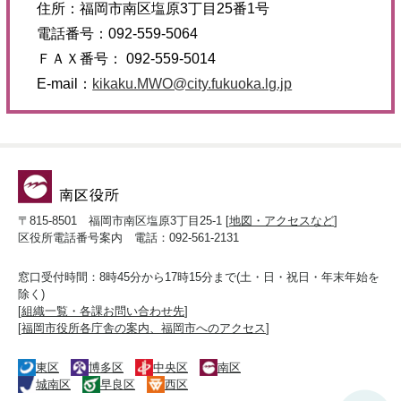
住所：福岡市南区塩原3丁目25番1号
電話番号：092-559-5064
ＦＡＸ番号： 092-559-5014
E-mail：
kikaku.MWO@city.fukuoka.lg.jp
〒815-8501 福岡市南区塩原3丁目25-1 [
地図・アクセスなど
]
区役所電話番号案内 電話：092-561-2131
窓口受付時間：8時45分から17時15分まで(土・日・祝日・年末年始を
除く)
[
組織一覧・各課お問い合わせ先
]
[
福岡市役所各庁舎の案内、福岡市へのアクセス
]
東区
博多区
中央区
南区
城南区
早良区
西区