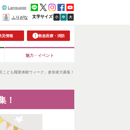
Language
文字サイズ
小
中
大
ふりがな
防災情報
救急医療・消防
魅力・イベント
「南区こども職業体験ウィーク」参加者大募集！
集！