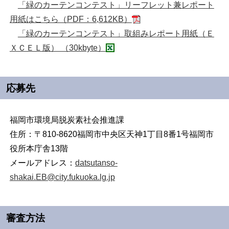
「緑のカーテンコンテスト」リーフレット兼レポート
用紙はこちら（PDF：6,612KB）
「緑のカーテンコンテスト」取組みレポート用紙（Ｅ
ＸＣＥＬ版） （30kbyte）
応募先
福岡市環境局脱炭素社会推進課
住所：〒810-8620福岡市中央区天神1丁目8番1号福岡市
役所本庁舎13階
メールアドレス：
datsutanso-
shakai.EB@city.fukuoka.lg.jp
審査方法