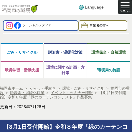
Language
ソーシャルメディア
事業者の方へ
ごみ・リサイクル
脱炭素・温暖化対策
環境保全・自然環境
環境に関する計画・方
環境学習・活動支援
環境局の施設
針等
福岡市ホーム
＞
くらし・手続き
＞
環境・ごみ・リサイクル
＞
福岡市の環
境
＞
脱炭素・温暖化対策
＞
イベント・セミナー情報
＞
【8月1日受付開
始】令和８年度「緑のカーテンコンテスト」作品募集
更新日：2026年7月28日
【8月1日受付開始】令和８年度「緑のカーテンコ