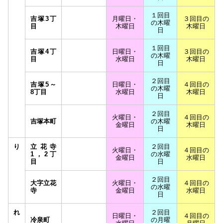
１回目
吉塚3丁
月曜日・
３回目の
の木曜
目
木曜日
木曜日
日
１回目
吉塚4丁
日曜日・
３回目の
の木曜
目
水曜日
木曜日
日
２回目
吉塚5～
日曜日・
４回目の
の木曜
8丁目
水曜日
木曜日
日
２回目
火曜日・
４回目の
吉塚本町
の木曜
金曜日
木曜日
日
り
立花寺
２回目
火曜日・
４回目の
1，2丁
の水曜
金曜日
水曜日
目
日
２回目
大字立花
火曜日・
４回目の
の水曜
寺
金曜日
水曜日
日
れ
２回目
日曜日・
４回目の
冷泉町
の月曜