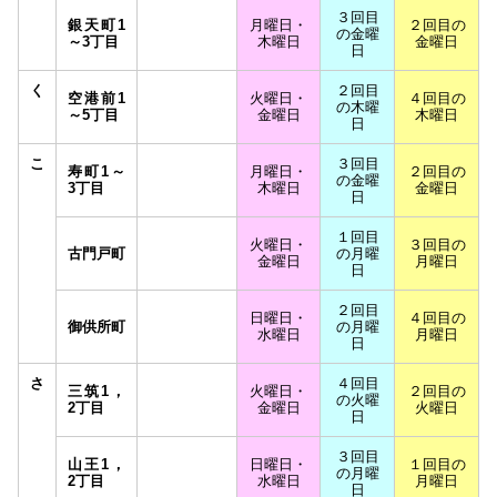
３回目
銀天町1
月曜日・
２回目の
の金曜
～3丁目
木曜日
金曜日
日
く
２回目
空港前1
火曜日・
４回目の
の木曜
～5丁目
金曜日
木曜日
日
こ
３回目
寿町1～
月曜日・
２回目の
の金曜
3丁目
木曜日
金曜日
日
１回目
火曜日・
３回目の
古門戸町
の月曜
金曜日
月曜日
日
２回目
日曜日・
４回目の
御供所町
の月曜
水曜日
月曜日
日
さ
４回目
三筑1，
火曜日・
２回目の
の火曜
2丁目
金曜日
火曜日
日
３回目
山王1，
日曜日・
１回目の
の月曜
2丁目
水曜日
月曜日
日