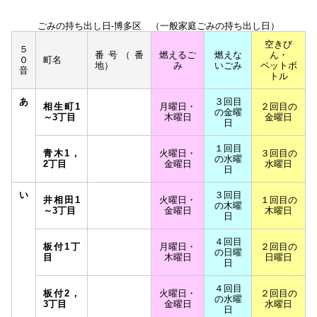
ごみの持ち出し日-博多区 （一般家庭ごみの持ち出し日）
空きび
５
番号（番
燃えるご
燃えな
ん・
０
町名
地）
み
いごみ
ペットボ
音
トル
あ
３回目
相生町1
月曜日・
２回目の
の金曜
～3丁目
木曜日
金曜日
日
１回目
青木1，
火曜日・
３回目の
の水曜
2丁目
金曜日
水曜日
日
い
３回目
井相田1
火曜日・
１回目の
の木曜
～3丁目
金曜日
木曜日
日
４回目
板付1丁
月曜日・
２回目の
の日曜
目
木曜日
日曜日
日
４回目
板付2，
火曜日・
２回目の
の水曜
3丁目
金曜日
水曜日
日