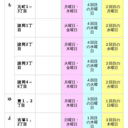
も
４回目
元町1～
月曜日・
２回目の
の月曜
3丁目
木曜日
月曜日
日
４回目
諸岡1丁
火曜日・
２回目の
の水曜
目
金曜日
水曜日
日
４回目
諸岡2丁
月曜日・
２回目の
の水曜
目
木曜日
水曜日
日
４回目
諸岡3丁
火曜日・
２回目の
の水曜
目
金曜日
水曜日
日
４回目
諸岡4～
月曜日・
２回目の
の火曜
6丁目
木曜日
火曜日
日
ゆ
３回目
豊1，2
月曜日・
１回目の
の日曜
丁目
木曜日
日曜日
日
よ
１回目
吉塚1，
日曜日・
３回目の
の木曜
2丁目
水曜日
木曜日
日