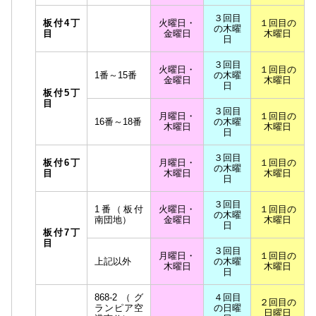
３回目
板付4丁
火曜日・
１回目の
の木曜
目
金曜日
木曜日
日
３回目
火曜日・
１回目の
1番～15番
の木曜
金曜日
木曜日
日
板付5丁
目
３回目
月曜日・
１回目の
16番～18番
の木曜
木曜日
木曜日
日
３回目
板付6丁
月曜日・
１回目の
の木曜
目
木曜日
木曜日
日
３回目
1番（板付
火曜日・
１回目の
の木曜
南団地）
金曜日
木曜日
日
板付7丁
目
３回目
月曜日・
１回目の
上記以外
の木曜
木曜日
木曜日
日
868-2（グ
４回目
２回目の
ランピア空
の日曜
日曜日