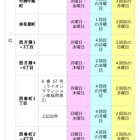
中洲中島
火曜日・
３回目の
の月曜
町
金曜日
月曜日
日
１回目
火曜日・
３回目の
奈良屋町
の月曜
金曜日
月曜日
日
に
４回目
西月隈1
月曜日・
２回目の
の日曜
～3丁目
木曜日
日曜日
日
２回目
西月隈4
月曜日・
４回目の
の水曜
～6丁目
木曜日
水曜日
日
6番17号
（ライオン
４回目
月曜日・
２回目の
ズマンショ
の月曜
木曜日
月曜日
ン南福岡第
日
西春町1
2）
丁目
４回目
日曜日・
２回目の
上記以外
の月曜
水曜日
月曜日
日
４回目
西春町2
日曜日・
２回目の
の月曜
～4丁目
水曜日
月曜日