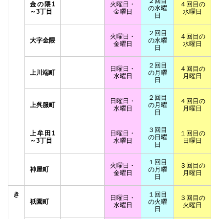
２回目
金の隈1
火曜日・
４回目の
の水曜
～3丁目
金曜日
水曜日
日
２回目
火曜日・
４回目の
大字金隈
の水曜
金曜日
水曜日
日
２回目
日曜日・
４回目の
上川端町
の月曜
水曜日
月曜日
日
２回目
日曜日・
４回目の
上呉服町
の月曜
水曜日
月曜日
日
３回目
上牟田1
日曜日・
１回目の
の日曜
～3丁目
水曜日
日曜日
日
１回目
火曜日・
３回目の
神屋町
の月曜
金曜日
月曜日
日
き
１回目
日曜日・
３回目の
祇園町
の火曜
水曜日
火曜日
日