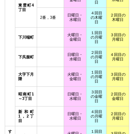
日
東雲町4
丁目
４回目
日曜日・
２回目の
2番，3番
の木曜
水曜日
木曜日
日
１回目
火曜日・
３回目の
下川端町
の月曜
金曜日
月曜日
日
２回目
日曜日・
４回目の
下呉服町
の月曜
水曜日
月曜日
日
１回目
大字下月
火曜日・
３回目の
の月曜
隈
金曜日
月曜日
日
３回目
昭南町1
日曜日・
２回目の
の金曜
～3丁目
水曜日
金曜日
日
新和町
４回目
日曜日・
２回目の
1，2丁
の月曜
水曜日
月曜日
目
日
す
１回目
火曜日・
３回目の