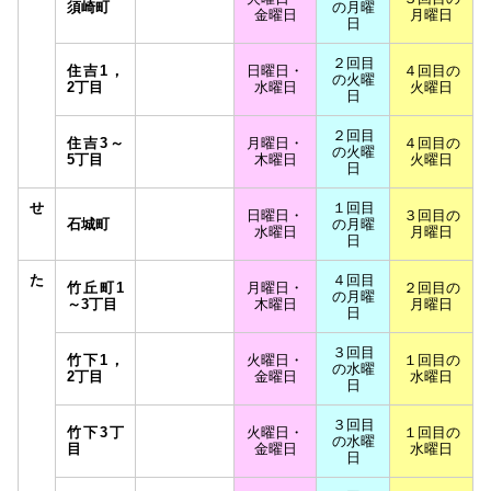
須崎町
の月曜
金曜日
月曜日
日
２回目
住吉1，
日曜日・
４回目の
の火曜
2丁目
水曜日
火曜日
日
２回目
住吉3～
月曜日・
４回目の
の火曜
5丁目
木曜日
火曜日
日
せ
１回目
日曜日・
３回目の
石城町
の月曜
水曜日
月曜日
日
た
４回目
竹丘町1
月曜日・
２回目の
の月曜
～3丁目
木曜日
月曜日
日
３回目
竹下1，
火曜日・
１回目の
の水曜
2丁目
金曜日
水曜日
日
３回目
竹下3丁
火曜日・
１回目の
の水曜
目
金曜日
水曜日
日