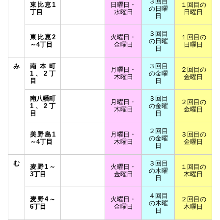
３回目
東比恵1
日曜日・
１回目の
の日曜
丁目
水曜日
日曜日
日
３回目
東比恵2
火曜日・
１回目の
の日曜
～4丁目
金曜日
日曜日
日
み
南本町
３回目
月曜日・
２回目の
1、2丁
の金曜
木曜日
金曜日
目
日
南八幡町
３回目
月曜日・
２回目の
1、2丁
の金曜
木曜日
金曜日
目
日
２回目
美野島1
月曜日・
３回目の
の金曜
～4丁目
木曜日
金曜日
日
む
３回目
麦野1～
火曜日・
１回目の
の木曜
3丁目
金曜日
木曜日
日
４回目
麦野4～
火曜日・
２回目の
の木曜
6丁目
金曜日
木曜日
日