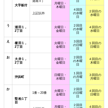
港南Ⅱ）
日
月曜日・
大字板付
木曜日
４回目
２回目の
上記以外
の水曜
水曜日
日
う
２回目
浦田1，
火曜日・
４回目の
の水曜
2丁目
金曜日
水曜日
日
え
３回目
榎田1，
火曜日・
１回目の
の日曜
2丁目
金曜日
日曜日
日
お
２回目
大井1，
火曜日・
４回目の
の木曜
2丁目
金曜日
木曜日
日
１回目
日曜日・
３回目の
沖浜町
の月曜
水曜日
月曜日
日
か
２回目
火曜日・
４回目の
1番～20番
の日曜
金曜日
日曜日
日
堅粕1丁
目
２回目
月曜日・
４回目の