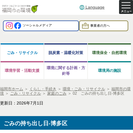
Language
ソーシャルメディア
事業者の方へ
ごみ・リサイクル
脱炭素・温暖化対策
環境保全・自然環境
環境に関する計画・方
環境学習・活動支援
環境局の施設
針等
福岡市ホーム
＞
くらし・手続き
＞
環境・ごみ・リサイクル
＞
福岡市の環
境
＞
ごみ・リサイクル
＞
家庭のごみ
＞
02 ごみの持ち出し日-博多区
更新日：2026年7月1日
ごみの持ち出し日-博多区