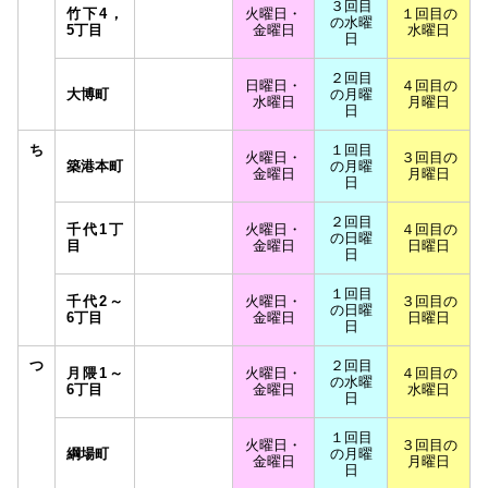
３回目
竹下4，
火曜日・
１回目の
の水曜
5丁目
金曜日
水曜日
日
２回目
日曜日・
４回目の
大博町
の月曜
水曜日
月曜日
日
ち
１回目
火曜日・
３回目の
築港本町
の月曜
金曜日
月曜日
日
２回目
千代1丁
火曜日・
４回目の
の日曜
目
金曜日
日曜日
日
１回目
千代2～
火曜日・
３回目の
の日曜
6丁目
金曜日
日曜日
日
つ
２回目
月隈1～
火曜日・
４回目の
の水曜
6丁目
金曜日
水曜日
日
１回目
火曜日・
３回目の
綱場町
の月曜
金曜日
月曜日
日