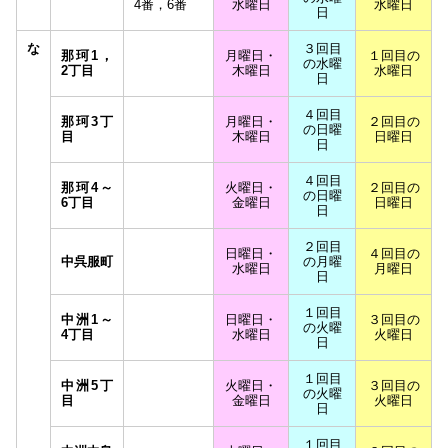
4番，6番
水曜日
水曜日
日
な
３回目
那珂1，
月曜日・
１回目の
の水曜
2丁目
木曜日
水曜日
日
４回目
那珂3丁
月曜日・
２回目の
の日曜
目
木曜日
日曜日
日
４回目
那珂4～
火曜日・
２回目の
の日曜
6丁目
金曜日
日曜日
日
２回目
日曜日・
４回目の
中呉服町
の月曜
水曜日
月曜日
日
１回目
中洲1～
日曜日・
３回目の
の火曜
4丁目
水曜日
火曜日
日
１回目
中洲5丁
火曜日・
３回目の
の火曜
目
金曜日
火曜日
日
１回目