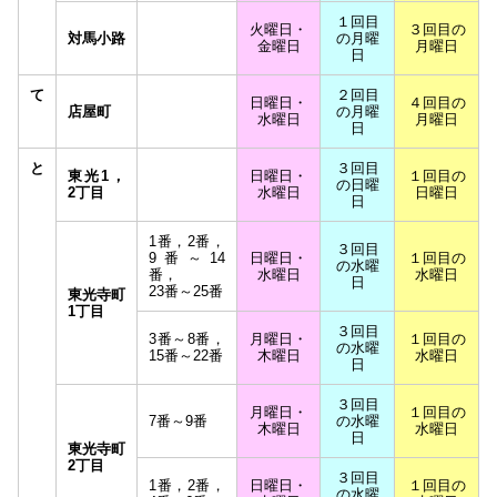
１回目
火曜日・
３回目の
対馬小路
の月曜
金曜日
月曜日
日
て
２回目
日曜日・
４回目の
店屋町
の月曜
水曜日
月曜日
日
と
３回目
東光1，
日曜日・
１回目の
の日曜
2丁目
水曜日
日曜日
日
1番，2番，
３回目
9番～14
日曜日・
１回目の
の水曜
番，
水曜日
水曜日
日
23番～25番
東光寺町
1丁目
３回目
3番～8番，
月曜日・
１回目の
の水曜
15番～22番
木曜日
水曜日
日
３回目
月曜日・
１回目の
7番～9番
の水曜
木曜日
水曜日
日
東光寺町
2丁目
３回目
1番，2番，
日曜日・
１回目の
の水曜