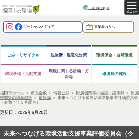
Language
ソーシャルメディア
事業者の方へ
ごみ・リサイクル
脱炭素・温暖化対策
環境保全・自然環境
環境に関する計画・方
環境学習・活動支援
環境局の施設
針等
福岡市ホーム
＞
市政全般
＞
情報公開
＞
附属機関等の会議・議事録
＞
附属
機関等の議事録等
＞
環境局
＞
未来へつなげる環境活動支援事業評価委員会
（令和７年５月開催）
更新日：2025年6月20日
未来へつなげる環境活動支援事業評価委員会（令