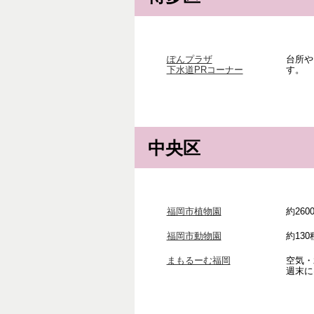
ぽんプラザ
台所や
下水道PRコーナー
す。
中央区
福岡市植物園
約26
福岡市動物園
約13
まもるーむ福岡
空気・
週末に