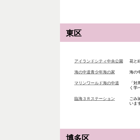
東区
アイランドシティ中央公園
花と
海の中道青少年海の家
海の
マリンワールド海の中道
「対
く学
臨海３Ｒステーション
ごみ
いま
博多区