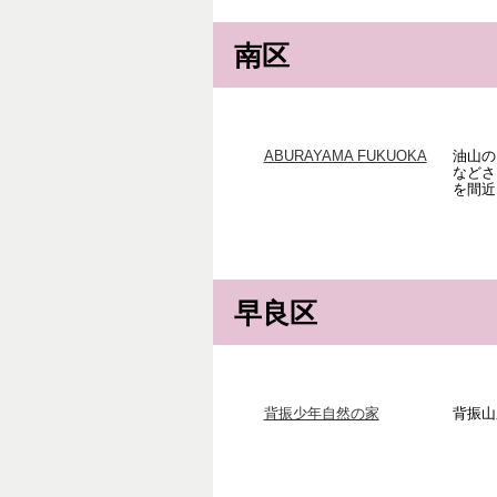
南区
ABURAYAMA FUKUOKA
油山の
などさ
を間近
早良区
背振少年自然の家
背振山