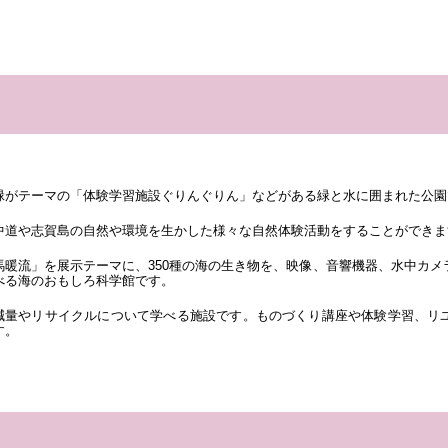
緑がテーマの「体験学習施設ぐりんぐりん」などがある緑と水に囲まれた公園
中道や志賀島の自然や環境を生かした様々な自然体験活動をすることができま
馬暖流」を展示テーマに、350種の海の生き物を、映像、音響機器、水中カ
べる海のおもしろ科学館です。
減量やリサイクルについて学べる施設です。ものづくり講座や体験学習、リ
す。