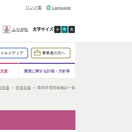
リンク集
Language
文字サイズ
ふりがな
小
中
大
シャルメディア
事業者の方へ
支援
環境に関する計画・方針等
動支援
＞
学習支援
＞
環境学習関連施設一覧