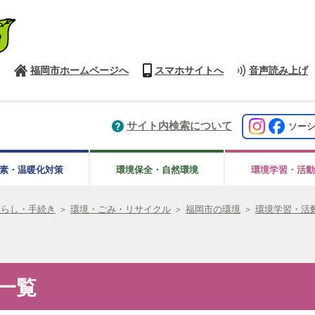
福岡市ホームページへ
スマホサイトへ
音声読み上げ
サイト内検索について
ソー
素・温暖化対策
環境保全・自然環境
環境学習・活動
くらし・手続き
＞
環境・ごみ・リサイクル
＞
福岡市の環境
＞
環境学習・活
一覧