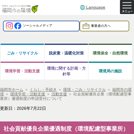
Language
ソーシャルメディア
事業者の方へ
ごみ・リサイクル
脱炭素・温暖化対策
環境保全・自然環境
環境に関する計画・方
環境学習・活動支援
環境局の施設
針等
福岡市ホーム
＞
くらし・手続き
＞
環境・ごみ・リサイクル
＞
福岡市の環
境
＞
環境学習・活動支援
＞
活動支援
＞
社会貢献優良企業（環境配慮型事
業所）優遇制度の申請受付について
更新日：2026年7月22日
社会貢献優良企業優遇制度（環境配慮型事業所）