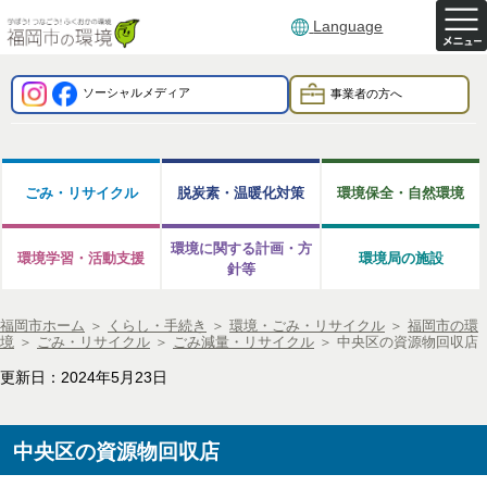
Language
ソーシャルメディア
事業者の方へ
ごみ・リサイクル
脱炭素・温暖化対策
環境保全・自然環境
環境に関する計画・方
環境学習・活動支援
環境局の施設
針等
福岡市ホーム
＞
くらし・手続き
＞
環境・ごみ・リサイクル
＞
福岡市の環
境
＞
ごみ・リサイクル
＞
ごみ減量・リサイクル
＞
中央区の資源物回収店
更新日：2024年5月23日
中央区の資源物回収店