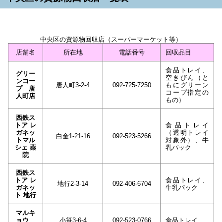
中央区の資源物回収店（スーパーマーケット等）
店舗名
所在地
電話番号
回収品目
食品トレイ、
グリー
空きびん（と
ンコー
唐人町3-2-4
092-725-7250
もにグリーン
プ 唐
コープ指定の
人町店
もの）
西鉄ス
トア レ
食品トレイ
ガネッ
（透明トレイ
白金1-21-16
092-523-5266
トマル
対象外）、牛
シェ 薬
乳パック
院
西鉄ス
トア レ
食品トレイ、
地行2-3-14
092-406-6704
ガネッ
牛乳パック
ト 地行
マルキ
ョウ
小笹3-6-4
092-523-0766
食品トレイ