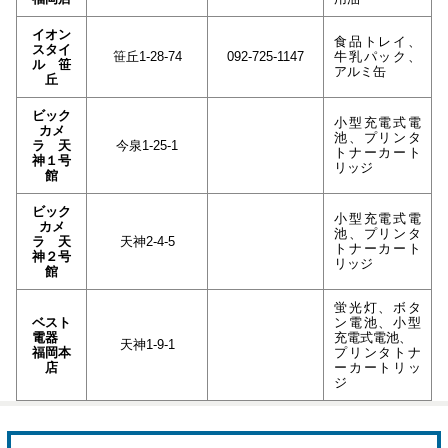
イオン
食品トレイ、
スタイ
笹丘1-28-74
092-725-1147
牛乳パック、
ル 笹
アルミ缶
丘
ビック
小型充電式電
カメ
池、プリンタ
ラ 天
今泉1-25-1
トナーカート
神１号
リッジ
館
ビック
小型充電式電
カメ
池、プリンタ
ラ 天
天神2-4-5
トナーカート
神２号
リッジ
館
蛍光灯、ボタ
ベスト
ン電池、小型
電器
充電式電池、
天神1-9-1
福岡本
プリンタトナ
店
ーカートリッ
ジ