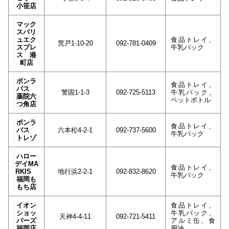
小笹店
マック
スバリ
ュエク
食品トレイ、
荒戸1-10-20
092-781-0409
スプレ
牛乳パック
ス 港
町店
ボンラ
食品トレイ、
パス
警固1-1-3
092-725-5113
牛乳パック、
薬院六
ペットボトル
つ角店
ボンラ
食品トレイ、
パス
六本松4-2-1
092-737-5600
牛乳パック
トレゾ
ハロー
デイMA
食品トレイ、
RKIS
地行浜2-2-1
092-832-8620
牛乳パック
福岡も
もち店
イオン
食品トレイ、
ショッ
牛乳パック、
天神4-4-11
092-721-5411
パーズ
アルミ缶、食
福岡店
用油