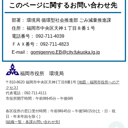
このページに関するお問い合わせ先
部署： 環境局 循環型社会推進部 ごみ減量推進課
住所： 福岡市中央区天神１丁目８番１号
電話番号： 092-711-4039
ＦＡＸ番号： 092-711-4823
E-mail：
gomigenryo.EB@city.fukuoka.lg.jp
福岡市役所 環境局
〒810-8620 福岡市中央区天神1丁目8番1号 [
地図・福岡市役所へのア
クセス
]
代表電話：092-711-4111
市役所開庁時間：午前8時45分～午後6時
各区役所の窓口受付時間：午前8時45分～午後5時15分(土・日・祝
日・年末年始を除く)
[
組織一覧・各課お問い合わせ先
]