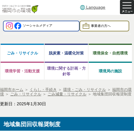
Language
ソーシャルメディア
事業者の方へ
ごみ・リサイクル
脱炭素・温暖化対策
環境保全・自然環境
環境に関する計画・方
環境学習・活動支援
環境局の施設
針等
福岡市ホーム
＞
くらし・手続き
＞
環境・ごみ・リサイクル
＞
福岡市の環
境
＞
ごみ・リサイクル
＞
ごみ減量・リサイクル
＞
地域集団回収報奨制度
更新日：2025年1月30日
地域集団回収報奨制度