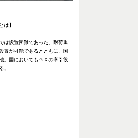
とは】
では設置困難であった、耐荷重
設置が可能であるとともに、国
池。国においてもＧＸの牽引役
る。