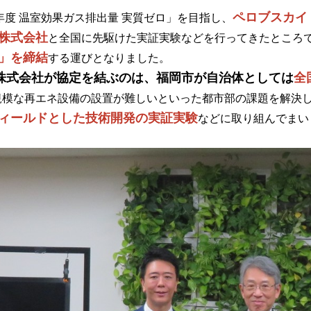
ペロブスカイ
年度 温室効果ガス排出量 実質ゼロ」を目指し、
株式会社
と全国に先駆けた実証実験などを行ってきたところ
」を締結
する運びとなりました。
株式会社が協定を結ぶのは、福岡市が自治体としては
全
模な再エネ設備の設置が難しいといった都市部の課題を解決
ィールドとした技術開発の実証実験
などに取り組んでまい