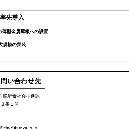
率先導入
の
薄型金属屋根への設置
大規模の実装
お問い合わせ先
部 脱炭素社会推進課
目８番１号
city.fukuoka.lg.jp