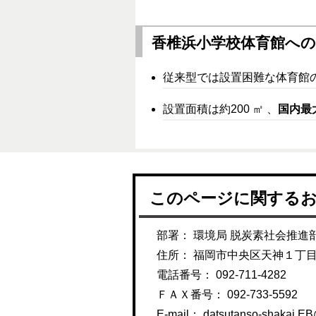
香椎浜小学校体育館への
従来型では設置困難な体育館
設置面積は約200 ㎡ 、
国内最
このページに関する
部署： 環境局 脱炭素社会推進
住所： 福岡市中央区天神１丁
電話番号： 092-711-4282
ＦＡＸ番号： 092-733-5592
E-mail：
datsutanso-shakai.EB@