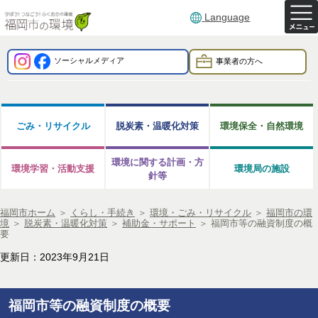
Language
ソーシャルメディア
事業者の方へ
ごみ・リサイクル
脱炭素・温暖化対策
環境保全・自然環境
環境に関する計画・方
環境学習・活動支援
環境局の施設
針等
福岡市ホーム
＞
くらし・手続き
＞
環境・ごみ・リサイクル
＞
福岡市の環
境
＞
脱炭素・温暖化対策
＞
補助金・サポート
＞
福岡市等の融資制度の概
要
更新日：2023年9月21日
福岡市等の融資制度の概要