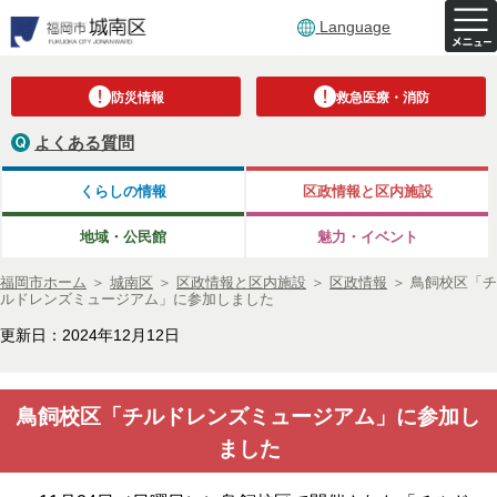
Language
防災情報
救急医療・消防
よくある質問
くらしの情報
区政情報と区内施設
地域・公民館
魅力・イベント
福岡市ホーム
＞
城南区
＞
区政情報と区内施設
＞
区政情報
＞
鳥飼校区「チ
ルドレンズミュージアム」に参加しました
更新日：2024年12月12日
鳥飼校区「チルドレンズミュージアム」に参加し
ました