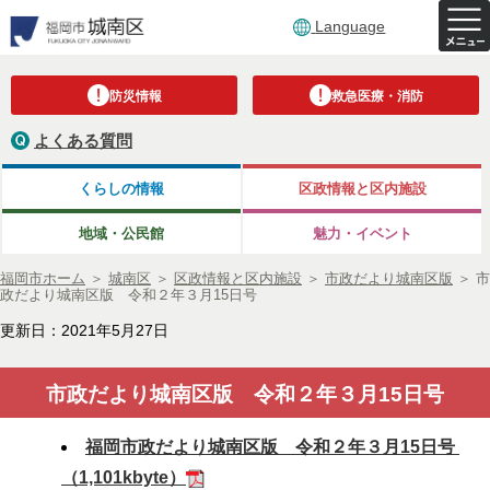
Language
防災情報
救急医療・消防
よくある質問
くらしの情報
区政情報と区内施設
地域・公民館
魅力・イベント
福岡市ホーム
＞
城南区
＞
区政情報と区内施設
＞
市政だより城南区版
＞
市
政だより城南区版 令和２年３月15日号
更新日：2021年5月27日
市政だより城南区版 令和２年３月15日号
福岡市政だより城南区版 令和２年３月15日号
（1,101kbyte）