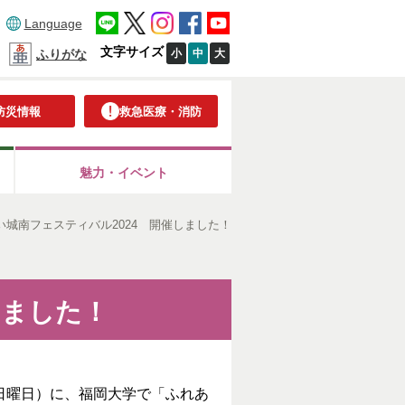
Language
文字サイズ
小
中
大
ふりがな
防災情報
救急医療・消防
魅力・イベント
い城南フェスティバル2024 開催しました！
しました！
日曜日）に、福岡大学で「ふれあ