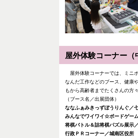
屋外体験コーナー（
屋外体験コーナーでは、ミニボ
なんだ工作などのブース、健康や
もから高齢者までたくさんの方
（ブース名／出展団体）
ななふぁみきっずぼうりんぐ／
みんなでワイワイ
☆
ボードゲー
将棋バトル＆詰将棋パズル展示
行政ＰＲコーナー／城南区役所