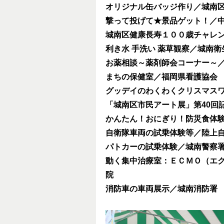
オリジナル缶バッジ作り／城南
撃って投げて
★
景品ゲット！／
城南区健康長寿１００歳チャレ
利き水 手洗い 薬草観察／城南衛
お薬相談～薬剤師会コーナー～
まちの保健室／福岡県看護協会
グッデイのわくわくクリスマス
「城南区市民アート展」第40回
かんたん！おにぎり！防災食体
自衛隊車両の試乗体験等／陸上自
パトカーの試乗体験／城南警察
動く集中治療室：ＥＣＭＯ（エ
院
消防車の車両展示／城南消防署