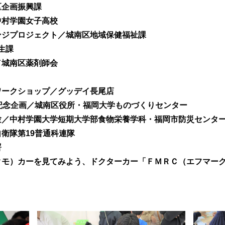
区企画振興課
中村学園女子高校
ンジプロジェクト／城南区地域保健福祉課
生課
／城南区薬剤師会
ワークショップ／グッデイ長尾店
記念企画／城南区役所・福岡大学ものづくりセンター
験／中村学園大学短期大学部食物栄養学科・福岡市防災センタ
衛隊第19普通科連隊
署
クモ）カーを見てみよう、ドクターカー「ＦＭＲＣ（エフマー