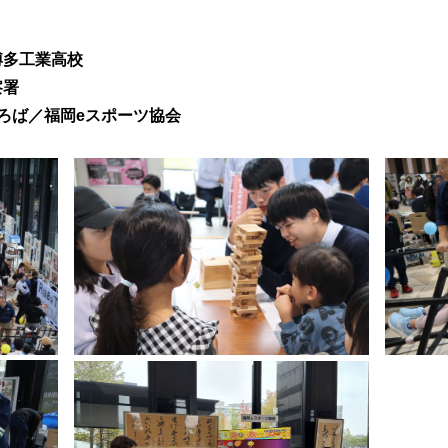
博多工業高校
察署
ろば／福岡eスポーツ協会