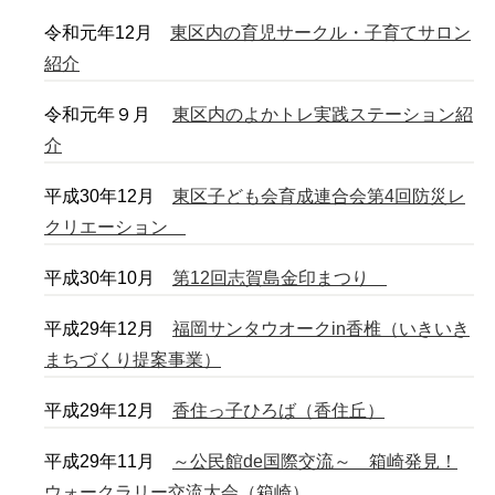
令和元年12月
東区内の育児サークル・子育てサロン
紹介
令和元年９月
東区内のよかトレ実践ステーション紹
介
平成30年12月
東区子ども会育成連合会第4回防災レ
クリエーション
平成30年10月
第12回志賀島金印まつり
平成29年12月
福岡サンタウオークin香椎（いきいき
まちづくり提案事業）
平成29年12月
香住っ子ひろば（香住丘）
平成29年11月
～公民館de国際交流～ 箱崎発見！
ウォークラリー交流大会（箱崎）