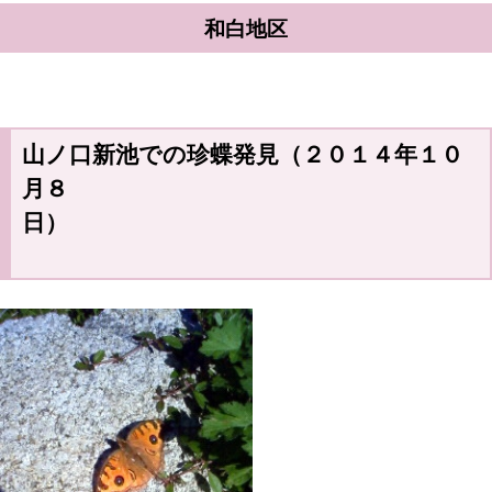
和白地区
山ノ口新池での珍蝶発見（２０１４年１０
月８
日）