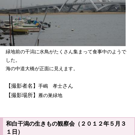
緑地前の干潟に水鳥がたくさん集まって食事中のようで
した。
海の中道大橋が正面に見えます。
【撮影者名】
さん
手嶋 孝士
【撮影場所】
雁の巣緑地
和白干潟の生きもの観察会（２０１２年５月３
１日）